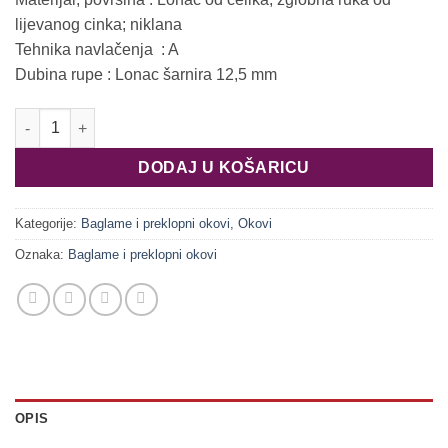
lijevanog cinka; niklana
Tehnika navlačenja : A
Dubina rupe : Lonac šarnira 12,5 mm
Šarnir Metallamat A 92⁰ 48/6 rav-tunel 316.35.500 količina
DODAJ U KOŠARICU
Kategorije:
Baglame i preklopni okovi
,
Okovi
Oznaka:
Baglame i preklopni okovi
OPIS