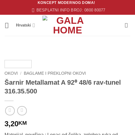
KONCEPT MODERNOG DOMA!
Skip
BESPLATNI INFO BROJ: 0800 80077
to
content
Hrvatski
OKOVI
/
BAGLAME I PREKLOPNI OKOVI
Šarnir Metallamat A 92⁰ 48/6 rav-tunel
316.35.500
3,20
KM
Materijal, površina : Lonac od čelika, zglobna ruka od