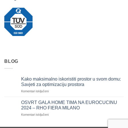
BLOG
Kako maksimalno iskoristiti prostor u svom domu:
Savjeti za optimizaciju prostora
za
Komentari isključeni
Kako
maksimalno
OSVRT GALA HOME TIMA NA EUROCUCINU
iskoristiti
2024 – RHO FIERA MILANO
prostor
za
Komentari isključeni
u
OSVRT
svom
GALA
domu: