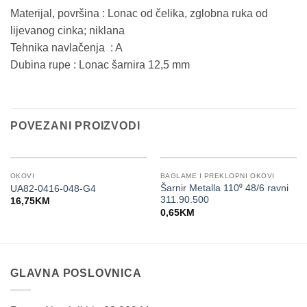
Materijal, površina : Lonac od čelika, zglobna ruka od
lijevanog cinka; niklana
Tehnika navlačenja : A
Dubina rupe : Lonac šarnira 12,5 mm
POVEZANI PROIZVODI
OKOVI
BAGLAME I PREKLOPNI OKOVI
Šarnir Metalla 110⁰ 48/6 ravni
UA82-0416-048-G4
311.90.500
16,75
KM
0,65
KM
GLAVNA POSLOVNICA