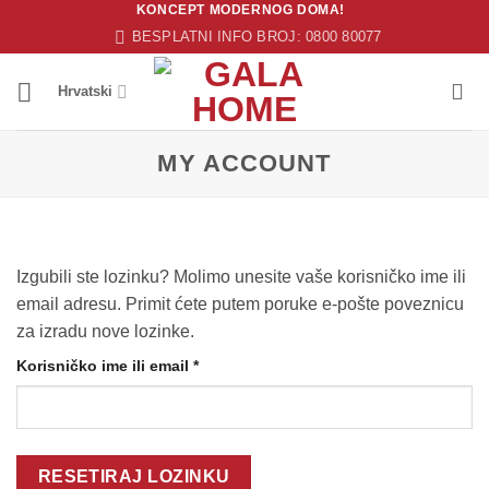
KONCEPT MODERNOG DOMA!
Skip
BESPLATNI INFO BROJ: 0800 80077
to
content
Hrvatski
MY ACCOUNT
Izgubili ste lozinku? Molimo unesite vaše korisničko ime ili
email adresu. Primit ćete putem poruke e-pošte poveznicu
za izradu nove lozinke.
Obavezno
Korisničko ime ili email
*
RESETIRAJ LOZINKU