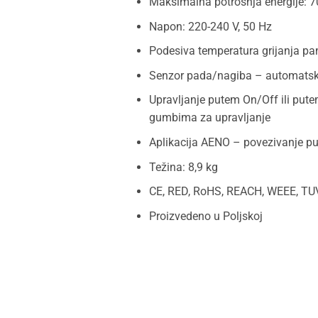
Maksimalna potrošnja energije: 
Napon: 220-240 V, 50 Hz
Podesiva temperatura grijanja pan
Senzor pada/nagiba – automatsko
Upravljanje putem On/Off ili put
gumbima za upravljanje
Aplikacija AENO – povezivanje pu
Težina: 8,9 kg
CE, RED, RoHS, REACH, WEEE, TU
Proizvedeno u Poljskoj