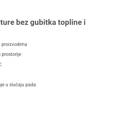
ure bez gubitka topline i
O proizvodima
prostorije
C
je u slučaju pada