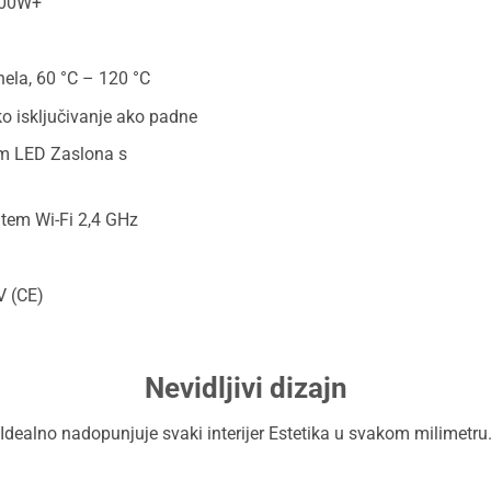
700W+
ela, 60 °C – 120 °C
 isključivanje ako padne
em LED Zaslona s
tem Wi-Fi 2,4 GHz
V (CE)
Nevidljivi dizajn
Idealno nadopunjuje svaki interijer Estetika u svakom milimetru