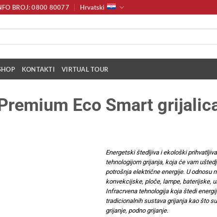
NFO BROJ: 0800 80077
Hrvatski
SHOP
KONTAKTI
VIRTUAL TOUR
Premium Eco Smart grijalic
Energetski štedljiva i ekološki prihvatljiv
tehnologijom grijanja, koja će vam uštedj
potrošnja električne energije. U odnosu na
konvekcijske, ploče, lampe, baterijske, ulj
Infracrvena tehnologija koja štedi energij
tradicionalnih sustava grijanja kao što su 
grijanje, podno grijanje.