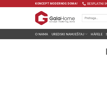
Skip
BESPLATNI I
KONCEPT MODERNOG DOMA!
to
content
Pretraži:
O NAMA
UREDSKI NAMJEŠTAJ
HÄFELE