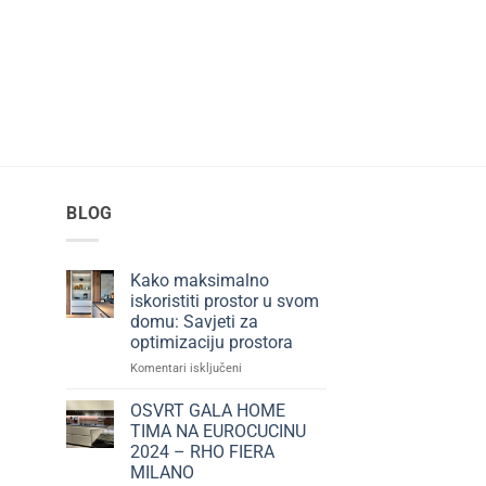
BLOG
Kako maksimalno
iskoristiti prostor u svom
domu: Savjeti za
optimizaciju prostora
za
Komentari isključeni
Kako
maksimalno
OSVRT GALA HOME
iskoristiti
TIMA NA EUROCUCINU
prostor
2024 – RHO FIERA
u
MILANO
svom