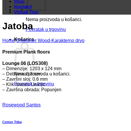
Shop
Kontakti
Virtual Tour
Nema proizvoda u košarici.
Jatoba
Povratak u trgovinu
Košarica
Home
/
Character Wood-Karakterno drvo
Premium Plank floors
Lounge 06 (LOS308)
– Dimenzije: 1203 x 124 mm
Nema proizvoda u košarici.
– Debljina: 8.3 mm
– Završni sloj: 0.6 mm
Povratak u trgovinu
– Klik sistem: Uniclic
– Završna obrada: Popunjen
Rosewood Santos
Cotton Triba