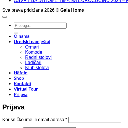
OSVRT GALA HOME TIMA NA EUROCUCINU 2024 – 
Sva prava pridržana 2026 ©
Gala Home
Pretraži:
O nama
Uredski namještaj
Ormari
Komode
Radni stolovi
Ladičari
Klub stolovi
Häfele
Shop
Kontakti
Virtual Tour
Prijava
Prijava
Obavezno
Korisničko ime ili email adresa
*