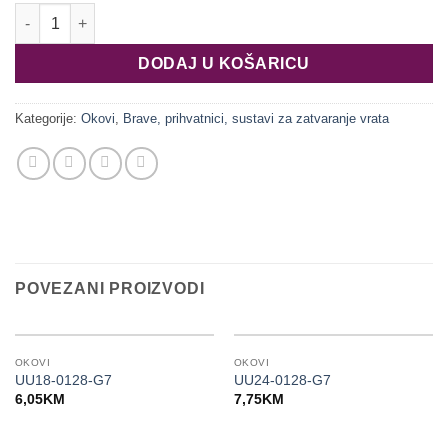
Podni stoper za vrata - pričvr. vijcima - nehr. čelik - mat 937.52.
DODAJ U KOŠARICU
Kategorije:
Okovi
,
Brave, prihvatnici, sustavi za zatvaranje vrata
POVEZANI PROIZVODI
OKOVI
OKOVI
UU18-0128-G7
UU24-0128-G7
6,05
KM
7,75
KM