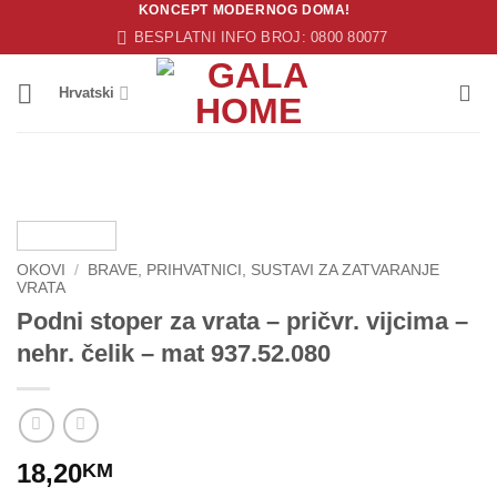
KONCEPT MODERNOG DOMA!
Skip
BESPLATNI INFO BROJ: 0800 80077
to
content
Hrvatski
OKOVI
/
BRAVE, PRIHVATNICI, SUSTAVI ZA ZATVARANJE
VRATA
Podni stoper za vrata – pričvr. vijcima –
nehr. čelik – mat 937.52.080
18,20
KM