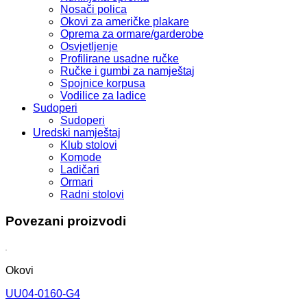
Nosači polica
Okovi za američke plakare
Oprema za ormare/garderobe
Osvjetljenje
Profilirane usadne ručke
Ručke i gumbi za namještaj
Spojnice korpusa
Vodilice za ladice
Sudoperi
Sudoperi
Uredski namještaj
Klub stolovi
Komode
Ladičari
Ormari
Radni stolovi
Povezani proizvodi
Okovi
UU04-0160-G4