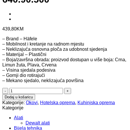
439,80
KM
– Brand – Häfele
– Mobilnost i kretanje na radnom mjestu
– Neklizajuća osnovna ploča za udobnost sjedenja
– Materijal – Plastični
– Boja/završna obrada: proizvod dostupan u više boja: Crna,
Limun žuta, Plava, Crvena
– Visina sjedala podesiva
– Gornji dio rotirajući
– Mekano sjedalo, neklizajuća površina
Višenamjenski
stolac,
Dodaj u košaricu
podesiva
Kategorije:
Okovi
,
Hotelska oprema
,
Kuhinjska oprema
veličina
Kategorije
640.90.500
količina
Alati
Dewalt alati
Bijela tehnika