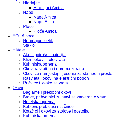
Hladnjaci
Hladnjaci Amica
Nape
Nape Amica
Nape Elica
Ploče
Ploče Amica
EQUA boce
Nehrđajući čelik
Staklo
Häfele
Alati i potrošni materijal
Klizni okovi i rolo vrata
Kuhinjska oprema
Okov na vratima i oprema zgrada
Okovi za namještaj i rješenja za stambeni prostor
Rasvjeta i okovi na električni pogon
Ručkice i kvake za vrata
Okovi
Baglame i preklopni okovi
Brave, prihvatnici, sustavi za zatvaranje vrata
Hotelska oprema
Kablovi, prekidači i utičnice
Kotačići i okovi za stolove i postolja
Kuhinjska oprema