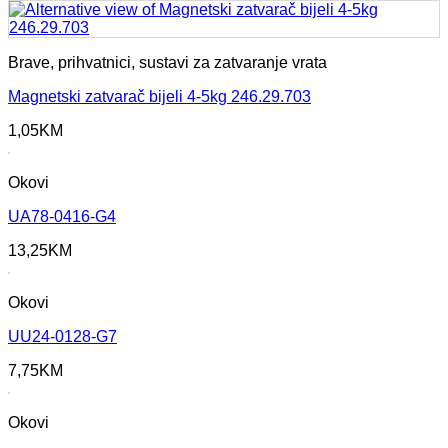
Brave, prihvatnici, sustavi za zatvaranje vrata
Magnetski zatvarač bijeli 4-5kg 246.29.703
1,05
KM
Okovi
UA78-0416-G4
13,25
KM
Okovi
UU24-0128-G7
7,75
KM
Okovi