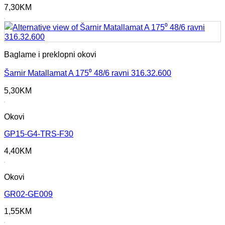
7,30
KM
Baglame i preklopni okovi
Šarnir Matallamat A 175⁰ 48/6 ravni 316.32.600
5,30
KM
Okovi
GP15-G4-TRS-F30
4,40
KM
Okovi
GR02-GE009
1,55
KM