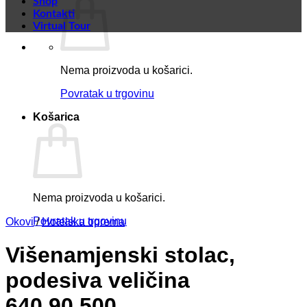
Shop
Kontakti
Virtual Tour
Nema proizvoda u košarici.
Povratak u trgovinu
Košarica
Nema proizvoda u košarici.
Povratak u trgovinu
Okovi
/
Hotelska oprema
Višenamjenski stolac,
podesiva veličina
640.90.500