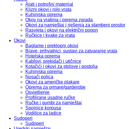
Alati i potrošni materijal
Klizni okovi i rolo vrata
Kuhinjska oprema
Okov na vratima i oprema zgrada
Okovi za namještaj i rješenja za stambeni prostor
Rasvjeta i okovi na električni pogon
Ručkice i kvake za vrata
Okovi
Baglame i preklopni okovi
Brave, prihvatnici, sustavi za zatvaranje vrata
Hotelska oprema
Kablovi, prekidači i utičnice
Kotačići i okovi za stolove i postolja
Kuhinjska oprema
Nosači polica
Okovi za američke plakare
Oprema za ormare/garderobe
Osvjetljenje
Profilirane usadne ručke
Ručke i gumbi za namještaj
Spojnice korpusa
Vodilice za ladice
Sudoperi
Sudoperi
Uredski namještaj