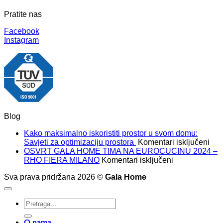
Pratite nas
Facebook
Instagram
Blog
Kako maksimalno iskoristiti prostor u svom domu:
za
Savjeti za optimizaciju prostora
Komentari isključeni
Kak
OSVRT GALA HOME TIMA NA EUROCUCINU 2024 –
za
mak
RHO FIERA MILANO
Komentari isključeni
OSVRT
isko
Sva prava pridržana 2026 ©
Gala Home
GALA
pros
HOME
u
TIMA
sv
Pretraži:
NA
dom
EUROCUCIN
Savj
2024
za
O nama