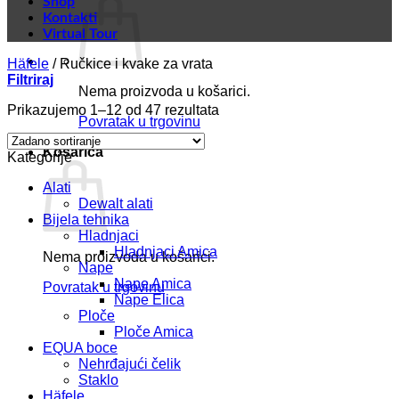
Shop
Kontakti
Virtual Tour
Häfele
/
Ručkice i kvake za vrata
Filtriraj
Nema proizvoda u košarici.
Prikazujemo 1–12 od 47 rezultata
Povratak u trgovinu
Košarica
Kategorije
Alati
Dewalt alati
Bijela tehnika
Hladnjaci
Hladnjaci Amica
Nema proizvoda u košarici.
Nape
Nape Amica
Povratak u trgovinu
Nape Elica
Ploče
Ploče Amica
EQUA boce
Nehrđajući čelik
Staklo
Häfele