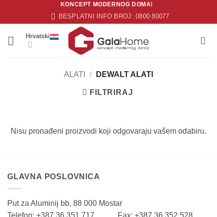
KONCEPT MODERNOG DOMA!
Skip
BESPLATNI INFO BROJ: 0800 80077
to
content
Hrvatski
ALATI
/
DEWALT ALATI
FILTRIRAJ
Nisu pronađeni proizvodi koji odgovaraju vašem odabiru.
GLAVNA POSLOVNICA
Put za Aluminij bb, 88 000 Mostar
Telefon: +387 36 351 717 Fax: +387 36 352 528