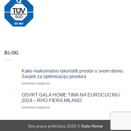
BLOG
Kako maksimalno iskoristiti prostor u svom domu:
Savjeti za optimizaciju prostora
za
Komentari isključeni
Kako
maksimalno
OSVRT GALA HOME TIMA NA EUROCUCINU
iskoristiti
2024 – RHO FIERA MILANO
prostor
za
Komentari isključeni
u
OSVRT
svom
GALA
domu:
HOME
Savjeti
Sva prava pridržana 2026 ©
Gala Home
TIMA
za