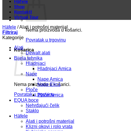
Häfele
Shop
Kontakti
Virtual Tour
Häfele
/
Alati i potrošni materijal
Nema proizvoda u košarici.
Filtriraj
Kategorije
Povratak u trgovinu
Alati
Košarica
Dewalt alati
Bijela tehnika
Hladnjaci
Hladnjaci Amica
Nape
Nape Amica
Nema proizvoda u košarici.
Nape Elica
Ploče
Povratak u trgovinu
Ploče Amica
EQUA boce
Nehrđajući čelik
Staklo
Häfele
Alati i potrošni materijal
Klizni okovi i rolo vrata