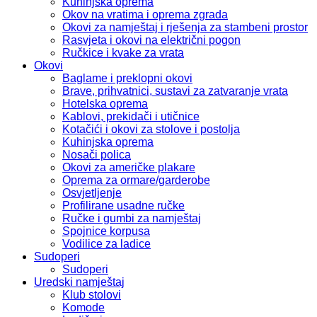
Kuhinjska oprema
Okov na vratima i oprema zgrada
Okovi za namještaj i rješenja za stambeni prostor
Rasvjeta i okovi na električni pogon
Ručkice i kvake za vrata
Okovi
Baglame i preklopni okovi
Brave, prihvatnici, sustavi za zatvaranje vrata
Hotelska oprema
Kablovi, prekidači i utičnice
Kotačići i okovi za stolove i postolja
Kuhinjska oprema
Nosači polica
Okovi za američke plakare
Oprema za ormare/garderobe
Osvjetljenje
Profilirane usadne ručke
Ručke i gumbi za namještaj
Spojnice korpusa
Vodilice za ladice
Sudoperi
Sudoperi
Uredski namještaj
Klub stolovi
Komode