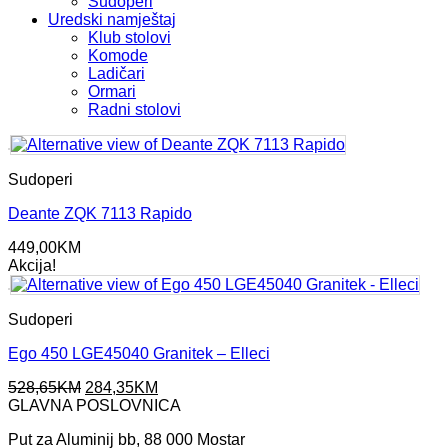
Sudoperi
Uredski namještaj
Klub stolovi
Komode
Ladičari
Ormari
Radni stolovi
Sudoperi
Deante ZQK 7113 Rapido
449,00
KM
Akcija!
Sudoperi
Ego 450 LGE45040 Granitek – Elleci
Original
Current
528,65
KM
284,35
KM
price
price
GLAVNA POSLOVNICA
was:
is:
Put za Aluminij bb, 88 000 Mostar
528,65KM.
284,35KM.