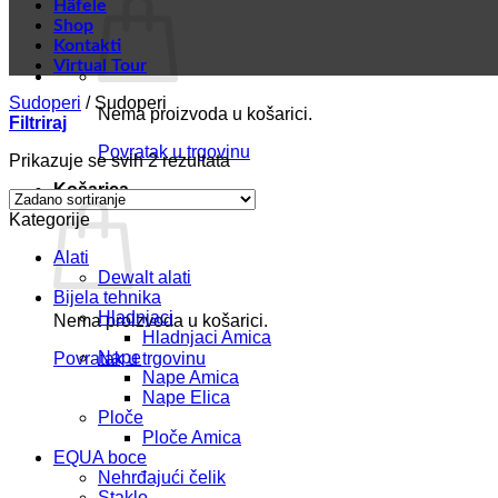
Häfele
Shop
Kontakti
Virtual Tour
Sudoperi
/
Sudoperi
Nema proizvoda u košarici.
Filtriraj
Povratak u trgovinu
Prikazuje se svih 2 rezultata
Košarica
Kategorije
Alati
Dewalt alati
Bijela tehnika
Hladnjaci
Nema proizvoda u košarici.
Hladnjaci Amica
Nape
Povratak u trgovinu
Nape Amica
Nape Elica
Ploče
Ploče Amica
EQUA boce
Nehrđajući čelik
Staklo