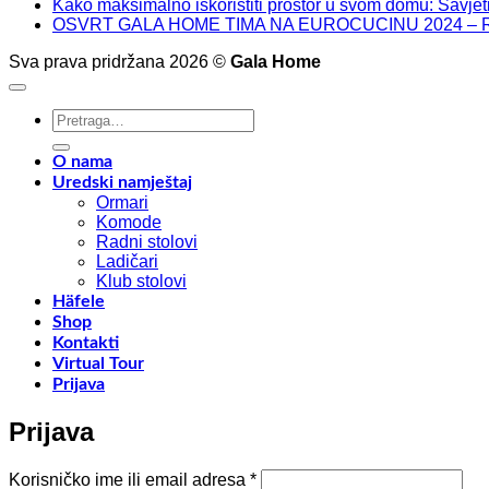
Kako maksimalno iskoristiti prostor u svom domu: Savjeti
OSVRT GALA HOME TIMA NA EUROCUCINU 2024 – 
Sva prava pridržana 2026 ©
Gala Home
Pretraži:
O nama
Uredski namještaj
Ormari
Komode
Radni stolovi
Ladičari
Klub stolovi
Häfele
Shop
Kontakti
Virtual Tour
Prijava
Prijava
Obavezno
Korisničko ime ili email adresa
*