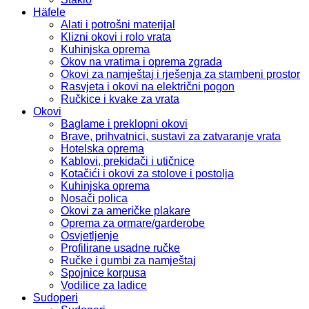
Häfele
Alati i potrošni materijal
Klizni okovi i rolo vrata
Kuhinjska oprema
Okov na vratima i oprema zgrada
Okovi za namještaj i rješenja za stambeni prostor
Rasvjeta i okovi na električni pogon
Ručkice i kvake za vrata
Okovi
Baglame i preklopni okovi
Brave, prihvatnici, sustavi za zatvaranje vrata
Hotelska oprema
Kablovi, prekidači i utičnice
Kotačići i okovi za stolove i postolja
Kuhinjska oprema
Nosači polica
Okovi za američke plakare
Oprema za ormare/garderobe
Osvjetljenje
Profilirane usadne ručke
Ručke i gumbi za namještaj
Spojnice korpusa
Vodilice za ladice
Sudoperi