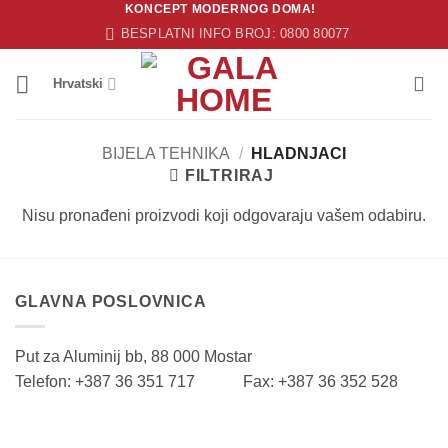
KONCEPT MODERNOG DOMA!
Skip
BESPLATNI INFO BROJ: 0800 80077
to
content
Hrvatski
BIJELA TEHNIKA
/
HLADNJACI
FILTRIRAJ
Nisu pronađeni proizvodi koji odgovaraju vašem odabiru.
GLAVNA POSLOVNICA
Put za Aluminij bb, 88 000 Mostar
Telefon: +387 36 351 717 Fax: +387 36 352 528