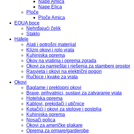
Nape Amica
Nape Elica
Ploče
Ploče Amica
EQUA boce
Nehrđajući čelik
Staklo
Häfele
Alati i potrošni materijal
Klizni okovi i rolo vrata
Kuhinjska oprema
Okov na vratima i oprema zgrada
Okovi za namještaj i rješenja za stambeni prostor
Rasvjeta i okovi na električni pogon
Ručkice i kvake za vrata
Okovi
Baglame i preklopni okovi
Brave, prihvatnici, sustavi za zatvaranje vrata
Hotelska oprema
Kablovi, prekidači i utičnice
Kotačići i okovi za stolove i postolja
Kuhinjska oprema
Nosači polica
Okovi za američke plakare
Oprema za ormare/garderobe