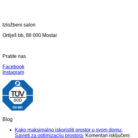
Izložbeni salon
Ortiješ bb, 88 000 Mostar
Pratite nas
Facebook
Instagram
Blog
Kako maksimalno iskoristiti prostor u svom domu:
za
Savjeti za optimizaciju prostora
Komentari isključeni