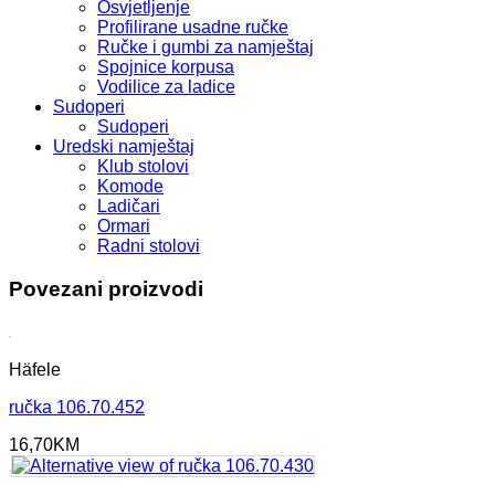
Osvjetljenje
Profilirane usadne ručke
Ručke i gumbi za namještaj
Spojnice korpusa
Vodilice za ladice
Sudoperi
Sudoperi
Uredski namještaj
Klub stolovi
Komode
Ladičari
Ormari
Radni stolovi
Povezani proizvodi
Häfele
ručka 106.70.452
16,70
KM