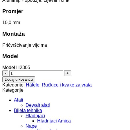
Aluminij, Popodžje: Lijevani cink
Promjer
10,0 mm
Montaža
Pričvršćivanje vijcima
Model
Model H2305
ručka
106.70.401
Dodaj u košaricu
količina
Kategorije:
Häfele
,
Ručkice i kvake za vrata
Kategorije
Alati
Dewalt alati
Bijela tehnika
Hladnjaci
Hladnjaci Amica
Nape