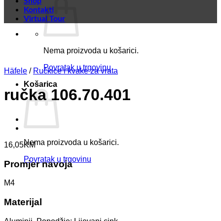
Shop
Kontakti
Virtual Tour
Nema proizvoda u košarici.
Povratak u trgovinu
Häfele
/
Ručkice i kvake za vrata
Košarica
ručka 106.70.401
Nema proizvoda u košarici.
16,05
KM
Povratak u trgovinu
Promjer navoja
M4
Materijal