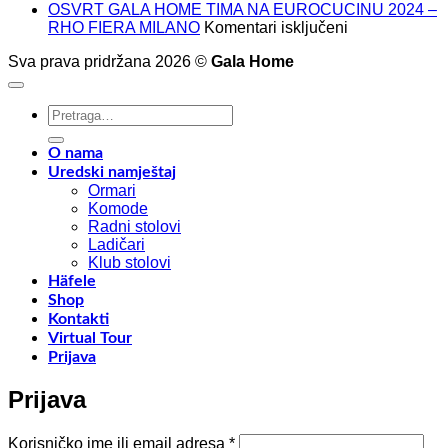
Kak
OSVRT GALA HOME TIMA NA EUROCUCINU 2024 –
za
mak
RHO FIERA MILANO
Komentari isključeni
OSVRT
isko
Sva prava pridržana 2026 ©
Gala Home
GALA
pros
HOME
u
TIMA
sv
Pretraži:
NA
dom
EUROCUCIN
Savj
2024
za
O nama
–
opt
Uredski namještaj
RHO
pro
Ormari
FIERA
Komode
MILANO
Radni stolovi
Ladičari
Klub stolovi
Häfele
Shop
Kontakti
Virtual Tour
Prijava
Prijava
Obavezno
Korisničko ime ili email adresa
*