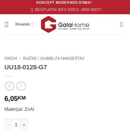
KONCEPT MODERNOG DOMA!
Skip
BESPLATNI INFO BROJ: 0800 80077
to
content
Hrvatski
OKOVI
/
RUČKE I GUMBI ZA NAMJEŠTAJ
UU18-0128-G7
6,05
KM
Materijal: ZnAl
UU18-0128-G7 količina