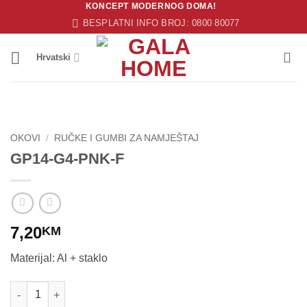
KONCEPT MODERNOG DOMA!
Skip
BESPLATNI INFO BROJ: 0800 80077
to
content
Hrvatski
OKOVI
/
RUČKE I GUMBI ZA NAMJEŠTAJ
GP14-G4-PNK-F
7,20
KM
Materijal: Al + staklo
GP14-G4-PNK-F količina