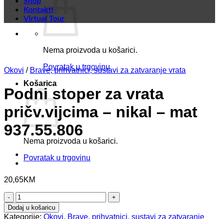
Shop
Kontakti
Virtual Tour
Nema proizvoda u košarici.
Povratak u trgovinu
Okovi
/
Brave, prihvatnici, sustavi za zatvaranje vrata
Košarica
Podni stoper za vrata
pričv.vijcima – nikal – mat
937.55.806
Nema proizvoda u košarici.
Povratak u trgovinu
20,65
KM
Podni
stoper
Dodaj u košaricu
za
Kategorije:
Okovi
,
Brave, prihvatnici, sustavi za zatvaranje