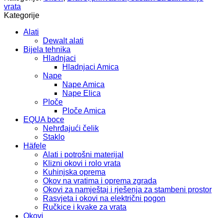
vrata
vrata
pričv.vijcima
Kategorije
-
nikal
Alati
-
Dewalt alati
mat
Bijela tehnika
937.55.806
Hladnjaci
količina
Hladnjaci Amica
Nape
Nape Amica
Nape Elica
Ploče
Ploče Amica
EQUA boce
Nehrđajući čelik
Staklo
Häfele
Alati i potrošni materijal
Klizni okovi i rolo vrata
Kuhinjska oprema
Okov na vratima i oprema zgrada
Okovi za namještaj i rješenja za stambeni prostor
Rasvjeta i okovi na električni pogon
Ručkice i kvake za vrata
Okovi