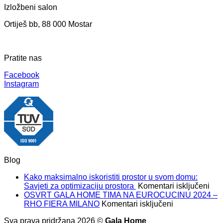
Izložbeni salon
Ortiješ bb, 88 000 Mostar
Pratite nas
Facebook
Instagram
Blog
Kako maksimalno iskoristiti prostor u svom domu:
za
Savjeti za optimizaciju prostora
Komentari isključeni
Kak
OSVRT GALA HOME TIMA NA EUROCUCINU 2024 –
za
mak
RHO FIERA MILANO
Komentari isključeni
OSVRT
isko
Sva prava pridržana 2026 ©
Gala Home
GALA
pros