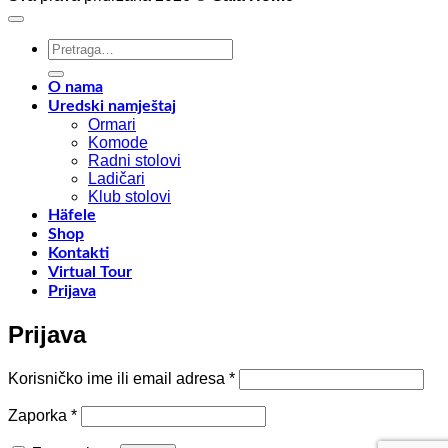
HOME
u
TIMA
sv
Pretraži:
NA
dom
EUROCUCIN
Savj
2024
za
O nama
–
opt
Uredski namještaj
RHO
pro
Ormari
FIERA
Komode
MILANO
Radni stolovi
Ladičari
Klub stolovi
Häfele
Shop
Kontakti
Virtual Tour
Prijava
Prijava
Obavezno
Korisničko ime ili email adresa
*
Obavezno
Zaporka
*