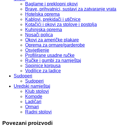
Baglame i preklopni okovi
Brave, prihvatnici, sustavi za zatvaranje vrata
Hotelska oprema
Kablovi, prekidači i utičnice
Kotačići i okovi za stolove i postolja
Kuhinjska oprema
Nosači polica
Okovi za američke plakare
Oprema za ormare/garderobe
Osvjetljenje
Profilirane usadne ručke
Ručke i gumbi za namještaj
Spojnice korpusa
Vodilice za ladice
Sudoperi
Sudoperi
Uredski namještaj
Klub stolovi
Komode
Ladičari
Ormari
Radni stolovi
Povezani proizvodi