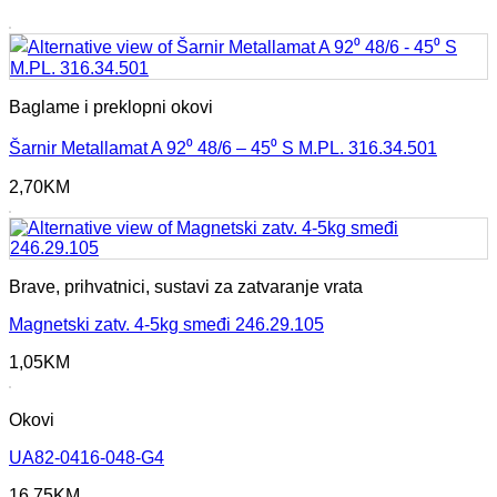
Baglame i preklopni okovi
Šarnir Metallamat A 92⁰ 48/6 – 45⁰ S M.PL. 316.34.501
2,70
KM
Brave, prihvatnici, sustavi za zatvaranje vrata
Magnetski zatv. 4-5kg smeđi 246.29.105
1,05
KM
Okovi
UA82-0416-048-G4
16,75
KM