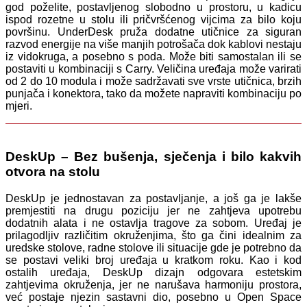
god poželite, postavljenog slobodno u prostoru, u kadicu
ispod rozetne u stolu ili pričvršćenog vijcima za bilo koju
površinu. UnderDesk pruža dodatne utičnice za siguran
razvod energije na više manjih potrošača dok kablovi nestaju
iz vidokruga, a posebno s poda. Može biti samostalan ili se
postaviti u kombinaciji s Carry. Veličina uređaja može varirati
od 2 do 10 modula i može sadržavati sve vrste utičnica, brzih
punjača i konektora, tako da možete napraviti kombinaciju po
mjeri.
DeskUp – Bez bušenja, sječenja i bilo kakvih
otvora na stolu
DeskUp je jednostavan za postavljanje, a još ga je lakše
premjestiti na drugu poziciju jer ne zahtjeva upotrebu
dodatnih alata i ne ostavlja tragove za sobom. Uređaj je
prilagodljiv različitim okruženjima, što ga čini idealnim za
uredske stolove, radne stolove ili situacije gde je potrebno da
se postavi veliki broj uređaja u kratkom roku. Kao i kod
ostalih uređaja, DeskUp dizajn odgovara estetskim
zahtjevima okruženja, jer ne narušava harmoniju prostora,
već postaje njezin sastavni dio, posebno u Open Space