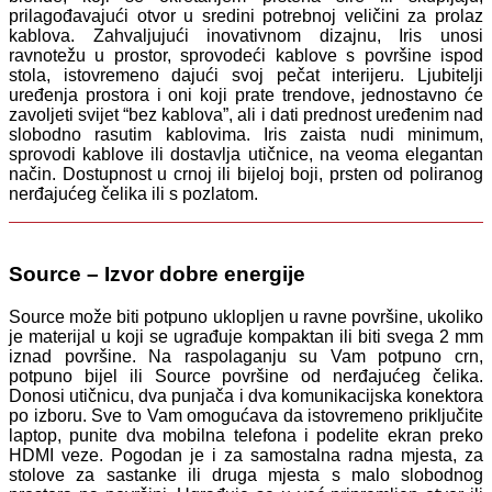
prilagođavajući otvor u sredini potrebnoj veličini za prolaz
kablova. Zahvaljujući inovativnom dizajnu, Iris unosi
ravnotežu u prostor, sprovodeći kablove s površine ispod
stola, istovremeno dajući svoj pečat interijeru. Ljubitelji
uređenja prostora i oni koji prate trendove, jednostavno će
zavoljeti svijet “bez kablova”, ali i dati prednost uređenim nad
slobodno rasutim kablovima. Iris zaista nudi minimum,
sprovodi kablove ili dostavlja utičnice, na veoma elegantan
način. Dostupnost u crnoj ili bijeloj boji, prsten od poliranog
nerđajućeg čelika ili s pozlatom.
Source – Izvor dobre energije
Source može biti potpuno uklopljen u ravne površine, ukoliko
je materijal u koji se ugrađuje kompaktan ili biti svega 2 mm
iznad površine. Na raspolaganju su Vam potpuno crn,
potpuno bijel ili Source površine od nerđajućeg čelika.
Donosi utičnicu, dva punjača i dva komunikacijska konektora
po izboru. Sve to Vam omogućava da istovremeno priključite
laptop, punite dva mobilna telefona i podelite ekran preko
HDMI veze. Pogodan je i za samostalna radna mjesta, za
stolove za sastanke ili druga mjesta s malo slobodnog