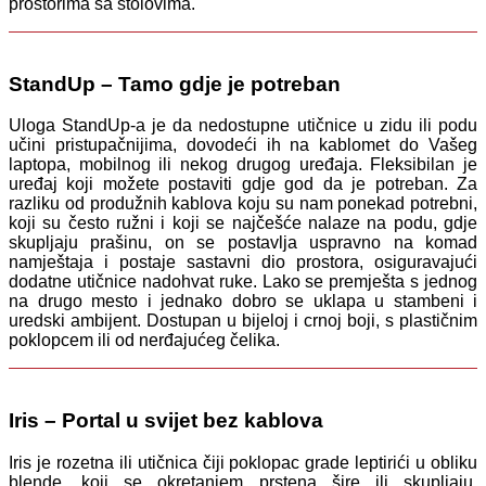
prostorima sa stolovima.
StandUp – Tamo gdje je potreban
Uloga StandUp-a je da nedostupne utičnice u zidu ili podu
učini pristupačnijima, dovodeći ih na kablomet do Vašeg
laptopa, mobilnog ili nekog drugog uređaja. Fleksibilan je
uređaj koji možete postaviti gdje god da je potreban. Za
razliku od produžnih kablova koju su nam ponekad potrebni,
koji su često ružni i koji se najčešće nalaze na podu, gdje
skupljaju prašinu, on se postavlja uspravno na komad
namještaja i postaje sastavni dio prostora, osiguravajući
dodatne utičnice nadohvat ruke. Lako se premješta s jednog
na drugo mesto i jednako dobro se uklapa u stambeni i
uredski ambijent. Dostupan u bijeloj i crnoj boji, s plastičnim
poklopcem ili od nerđajućeg čelika.
Iris – Portal u svijet bez kablova
Iris je rozetna ili utičnica čiji poklopac grade leptirići u obliku
blende, koji se okretanjem prstena šire ili skupljaju,