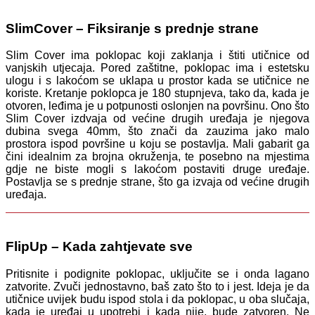
SlimCover – Fiksiranje s prednje strane
Slim Cover ima poklopac koji zaklanja i štiti utičnice od
vanjskih utjecaja. Pored zaštitne, poklopac ima i estetsku
ulogu i s lakoćom se uklapa u prostor kada se utičnice ne
koriste. Kretanje poklopca je 180 stupnjeva, tako da, kada je
otvoren, leđima je u potpunosti oslonjen na površinu. Ono što
Slim Cover izdvaja od većine drugih uređaja je njegova
dubina svega 40mm, što znači da zauzima jako malo
prostora ispod površine u koju se postavlja. Mali gabarit ga
čini idealnim za brojna okruženja, te posebno na mjestima
gdje ne biste mogli s lakoćom postaviti druge uređaje.
Postavlja se s prednje strane, što ga izvaja od većine drugih
uređaja.
FlipUp – Kada zahtjevate sve
Pritisnite i podignite poklopac, uključite se i onda lagano
zatvorite. Zvuči jednostavno, baš zato što to i jest. Ideja je da
utičnice uvijek budu ispod stola i da poklopac, u oba slučaja,
kada je uređaj u upotrebi i kada nije, bude zatvoren. Ne