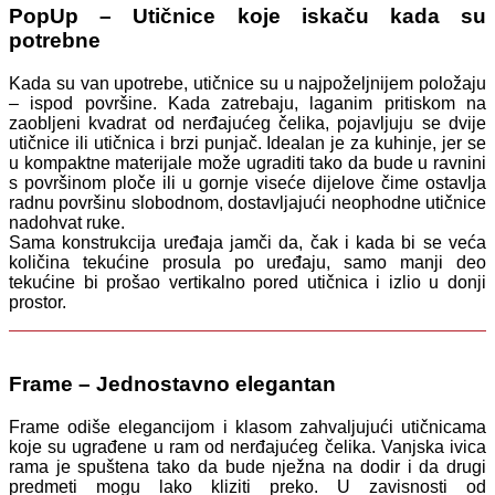
PopUp – Utičnice koje iskaču kada su
potrebne
Kada su van upotrebe, utičnice su u najpoželjnijem položaju
– ispod površine. Kada zatrebaju, laganim pritiskom na
zaobljeni kvadrat od nerđajućeg čelika, pojavljuju se dvije
utičnice ili utičnica i brzi punjač. Idealan je za kuhinje, jer se
u kompaktne materijale može ugraditi tako da bude u ravnini
s površinom ploče ili u gornje viseće dijelove čime ostavlja
radnu površinu slobodnom, dostavljajući neophodne utičnice
nadohvat ruke.
Sama konstrukcija uređaja jamči da, čak i kada bi se veća
količina tekućine prosula po uređaju, samo manji deo
tekućine bi prošao vertikalno pored utičnica i izlio u donji
prostor.
Frame – Jednostavno elegantan
Frame odiše elegancijom i klasom zahvaljujući utičnicama
koje su ugrađene u ram od nerđajućeg čelika. Vanjska ivica
rama je spuštena tako da bude nježna na dodir i da drugi
predmeti mogu lako kliziti preko. U zavisnosti od