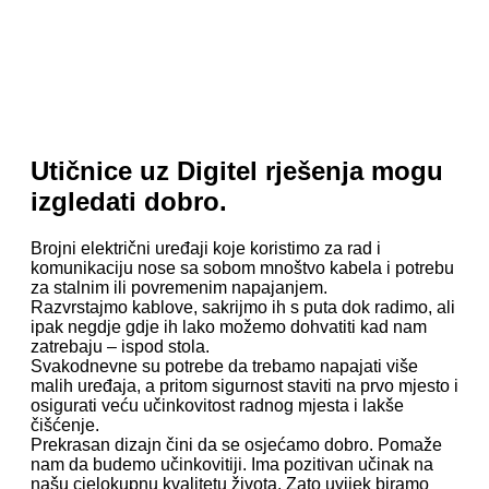
Utičnice uz Digitel rješenja mogu
izgledati dobro.
Brojni električni uređaji koje koristimo za rad i
komunikaciju nose sa sobom mnoštvo kabela i potrebu
za stalnim ili povremenim napajanjem.
Razvrstajmo kablove, sakrijmo ih s puta dok radimo, ali
ipak negdje gdje ih lako možemo dohvatiti kad nam
zatrebaju – ispod stola.
Svakodnevne su potrebe da trebamo napajati više
malih uređaja, a pritom sigurnost staviti na prvo mjesto i
osigurati veću učinkovitost radnog mjesta i lakše
čišćenje.
Prekrasan dizajn čini da se osjećamo dobro. Pomaže
nam da budemo učinkovitiji. Ima pozitivan učinak na
našu cjelokupnu kvalitetu života. Zato uvijek biramo