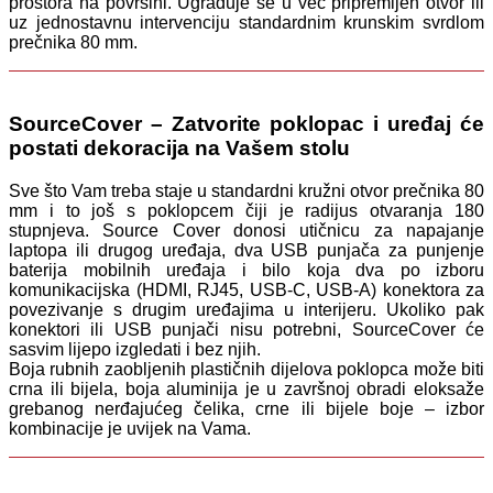
prostora na površini. Ugrađuje se u već pripremljen otvor ili
uz jednostavnu intervenciju standardnim krunskim svrdlom
prečnika 80 mm.
SourceCover – Zatvorite poklopac i uređaj će
postati dekoracija na Vašem stolu
Sve što Vam treba staje u standardni kružni otvor prečnika 80
mm i to još s poklopcem čiji je radijus otvaranja 180
stupnjeva. Source Cover donosi utičnicu za napajanje
laptopa ili drugog uređaja, dva USB punjača za punjenje
baterija mobilnih uređaja i bilo koja dva po izboru
komunikacijska (HDMI, RJ45, USB-C, USB-A) konektora za
povezivanje s drugim uređajima u interijeru. Ukoliko pak
konektori ili USB punjači nisu potrebni, SourceCover će
sasvim lijepo izgledati i bez njih.
Boja rubnih zaobljenih plastičnih dijelova poklopca može biti
crna ili bijela, boja aluminija je u završnoj obradi eloksaže
grebanog nerđajućeg čelika, crne ili bijele boje – izbor
kombinacije je uvijek na Vama.