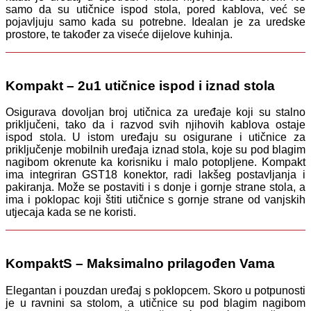
samo da su utičnice ispod stola, pored kablova, već se
pojavljuju samo kada su potrebne. Idealan je za uredske
prostore, te također za viseće dijelove kuhinja.
Kompakt – 2u1 utičnice ispod i iznad stola
Osigurava dovoljan broj utičnica za uređaje koji su stalno
priključeni, tako da i razvod svih njihovih kablova ostaje
ispod stola. U istom uređaju su osigurane i utičnice za
priključenje mobilnih uređaja iznad stola, koje su pod blagim
nagibom okrenute ka korisniku i malo potopljene. Kompakt
ima integriran GST18 konektor, radi lakšeg postavljanja i
pakiranja. Može se postaviti i s donje i gornje strane stola, a
ima i poklopac koji štiti utičnice s gornje strane od vanjskih
utjecaja kada se ne koristi.
KompaktS – Maksimalno prilagođen Vama
Elegantan i pouzdan uređaj s poklopcem. Skoro u potpunosti
je u ravnini sa stolom, a utičnice su pod blagim nagibom