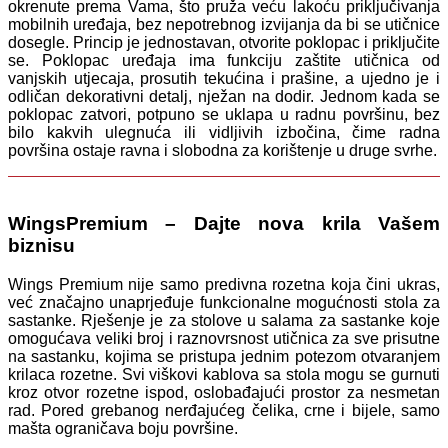
okrenute prema Vama, što pruža veću lakoću priključivanja
mobilnih uređaja, bez nepotrebnog izvijanja da bi se utičnice
dosegle. Princip je jednostavan, otvorite poklopac i priključite
se. Poklopac uređaja ima funkciju zaštite utičnica od
vanjskih utjecaja, prosutih tekućina i prašine, a ujedno je i
odličan dekorativni detalj, nježan na dodir. Jednom kada se
poklopac zatvori, potpuno se uklapa u radnu površinu, bez
bilo kakvih ulegnuća ili vidljivih izbočina, čime radna
površina ostaje ravna i slobodna za korištenje u druge svrhe.
WingsPremium – Dajte nova krila Vašem
biznisu
Wings Premium nije samo predivna rozetna koja čini ukras,
već značajno unaprjeđuje funkcionalne mogućnosti stola za
sastanke. Rješenje je za stolove u salama za sastanke koje
omogućava veliki broj i raznovrsnost utičnica za sve prisutne
na sastanku, kojima se pristupa jednim potezom otvaranjem
krilaca rozetne. Svi viškovi kablova sa stola mogu se gurnuti
kroz otvor rozetne ispod, oslobađajući prostor za nesmetan
rad. Pored grebanog nerđajućeg čelika, crne i bijele, samo
mašta ograničava boju površine.