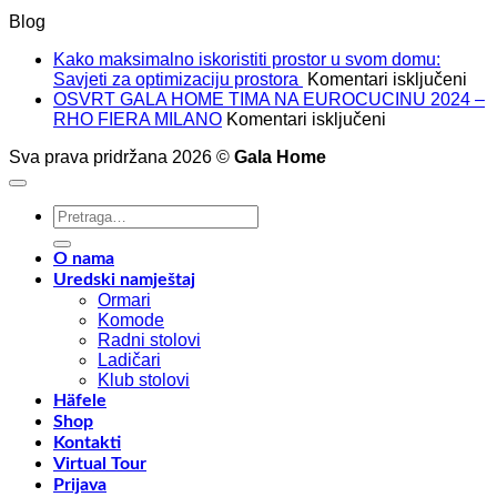
Blog
Kako maksimalno iskoristiti prostor u svom domu:
za
Savjeti za optimizaciju prostora
Komentari isključeni
Kak
OSVRT GALA HOME TIMA NA EUROCUCINU 2024 –
za
mak
RHO FIERA MILANO
Komentari isključeni
OSVRT
isko
Sva prava pridržana 2026 ©
Gala Home
GALA
pros
HOME
u
TIMA
sv
Pretraži:
NA
dom
EUROCUCIN
Savj
2024
za
O nama
–
opt
Uredski namještaj
RHO
pro
Ormari
FIERA
Komode
MILANO
Radni stolovi
Ladičari
Klub stolovi
Häfele
Shop
Kontakti
Virtual Tour
Prijava