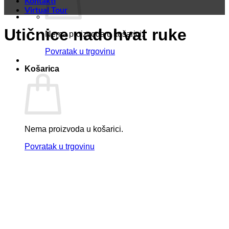
Kontakti
Virtual Tour
Utičnice nadohvat ruke
Nema proizvoda u košarici.
Povratak u trgovinu
Košarica
Nema proizvoda u košarici.
Povratak u trgovinu