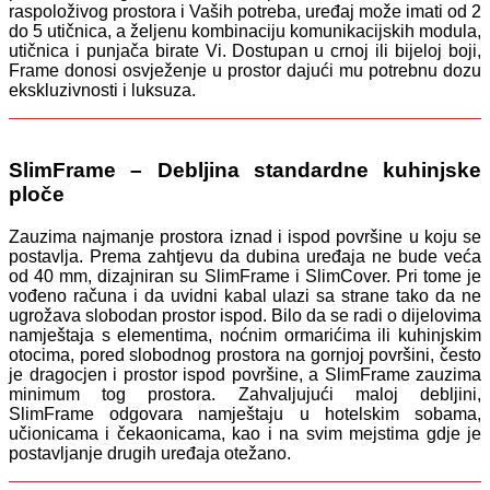
raspoloživog prostora i Vaših potreba, uređaj može imati od 2
do 5 utičnica, a željenu kombinaciju komunikacijskih modula,
utičnica i punjača birate Vi. Dostupan u crnoj ili bijeloj boji,
Frame donosi osvježenje u prostor dajući mu potrebnu dozu
ekskluzivnosti i luksuza.
SlimFrame – Debljina standardne kuhinjske
ploče
Zauzima najmanje prostora iznad i ispod površine u koju se
postavlja. Prema zahtjevu da dubina uređaja ne bude veća
od 40 mm, dizajniran su SlimFrame i SlimCover. Pri tome je
vođeno računa i da uvidni kabal ulazi sa strane tako da ne
ugrožava slobodan prostor ispod. Bilo da se radi o dijelovima
namještaja s elementima, noćnim ormarićima ili kuhinjskim
otocima, pored slobodnog prostora na gornjoj površini, često
je dragocjen i prostor ispod površine, a SlimFrame zauzima
minimum tog prostora. Zahvaljujući maloj debljini,
SlimFrame odgovara namještaju u hotelskim sobama,
učionicama i čekaonicama, kao i na svim mejstima gdje je
postavljanje drugih uređaja otežano.