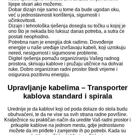
lijepe stvari ako možemo.
Dobar dizajn nije samo u tome da bude ugodan oku,
već u jednostavnosti korištenja, sigurnosti i
učinkovitosti.
Dizajn i tehnološka rješenja dosegla su točku u kojoj je
ono što je nekada bio luksuz danas potreba, a sutra će
postati neophodno.
Potrebna nam je energija dok radimo. Dovođenje
energije u naše uređaje izvršavaju kabeli, koji uzrokuju
nered, nesigurnost i sigurnosne probleme.
Digitel rješenja pomažu organiziranju Vašeg radnog
prostora, skrivaju kablove i pružaju utičnice na dohvat
ruke. Dobro organiziran radni prostor štedi vrijeme i
osigurava pozitivnu energiju.
Upravljanje kabelima – Transporter
kablova standard i spirala
Urednije je da kablovi koji od poda dolaze do stola budu
obuhvaćeni, te da ne vise sa svih strana radne površine.
Kralježnice su praktičan način da uredite Vaš radni prostor i
prikupite kablove na jednom mestu, gdje jednostavno
možete da im priđete i zamjenite ih po potrebi. Kada su