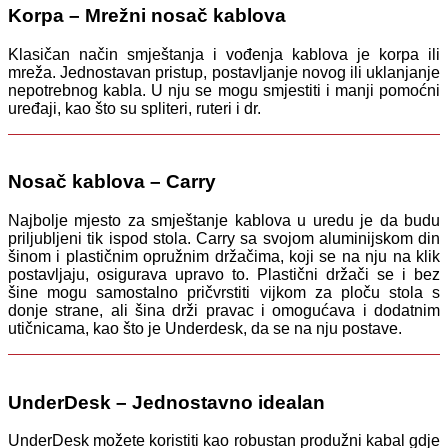
Korpa – Mrežni nosač kablova
Klasičan način smještanja i vođenja kablova je korpa ili
mreža. Jednostavan pristup, postavljanje novog ili uklanjanje
nepotrebnog kabla. U nju se mogu smjestiti i manji pomoćni
uređaji, kao što su spliteri, ruteri i dr.
Nosač kablova – Carry
Najbolje mjesto za smještanje kablova u uredu je da budu
priljubljeni tik ispod stola. Carry sa svojom aluminijskom din
šinom i plastičnim opružnim držačima, koji se na nju na klik
postavljaju, osigurava upravo to. Plastični držači se i bez
šine mogu samostalno pričvrstiti vijkom za ploču stola s
donje strane, ali šina drži pravac i omogućava i dodatnim
utičnicama, kao što je Underdesk, da se na nju postave.
UnderDesk – Jednostavno idealan
UnderDesk možete koristiti kao robustan produžni kabal gdje