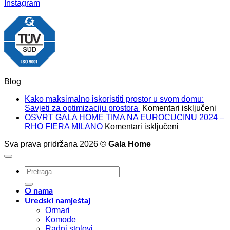
Instagram
Blog
Kako maksimalno iskoristiti prostor u svom domu:
za
Savjeti za optimizaciju prostora
Komentari isključeni
Kak
OSVRT GALA HOME TIMA NA EUROCUCINU 2024 –
za
mak
RHO FIERA MILANO
Komentari isključeni
OSVRT
isko
Sva prava pridržana 2026 ©
Gala Home
GALA
pros
HOME
u
TIMA
sv
Pretraži:
NA
dom
EUROCUCIN
Savj
2024
za
O nama
–
opt
Uredski namještaj
RHO
pro
Ormari
FIERA
Komode
MILANO
Radni stolovi