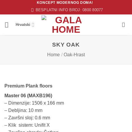
KONCEPT MODERNOG DOMA!
Skip
BESPLATNI INFO BROJ: 0800 80077
to
content
Hrvatski
SKY OAK
Home
/
Oak-Hrast
Premium Plank floors
Master 06 (MAXB196)
– Dimenzije: 1506 x 166 mm
– Debljina: 10 mm
– Završni sloj: 0.6 mm
– Klik sistem: Unifit X