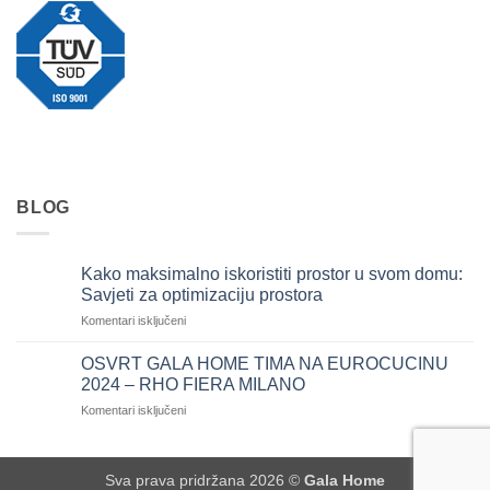
BLOG
Kako maksimalno iskoristiti prostor u svom domu:
Savjeti za optimizaciju prostora
za
Komentari isključeni
Kako
maksimalno
OSVRT GALA HOME TIMA NA EUROCUCINU
iskoristiti
2024 – RHO FIERA MILANO
prostor
za
Komentari isključeni
u
OSVRT
svom
GALA
domu:
HOME
Savjeti
Sva prava pridržana 2026 ©
Gala Home
TIMA
za