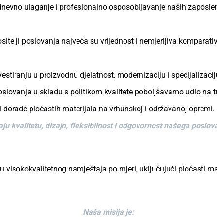
dnevno ulaganje i profesionalno osposobljavanje naših zaposlen
nositelji poslovanja najveća su vrijednost i nemjerljiva komparat
tiranju u proizvodnu djelatnost, modernizaciju i specijalizaci
lovanja u skladu s politikom kvalitete poboljšavamo udio na tr
i dorade pločastih materijala na vrhunskoj i održavanoj opremi.
ju kvalitetu, dizajn, fleksibilnost i odgovornost našega poslo
isokokvalitetnog namještaja po mjeri, uključujući pločasti mater
Naša misija je: