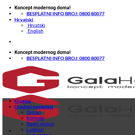
Skip
Koncept modernog doma!
to
BESPLATNI INFO BROJ: 0800 80077
content
Hrvatski
Hrvatski
English
Koncept modernog doma!
BESPLATNI INFO BROJ: 0800 80077
O nama
Uredski namještaj
Ormari
Komode
Radni stolovi
Ladičari