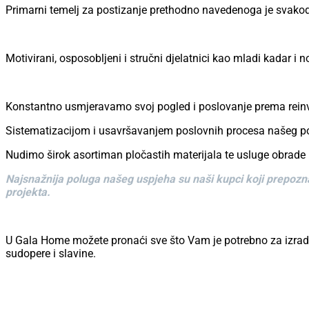
Primarni temelj za postizanje prethodno navedenoga je svako
Motivirani, osposobljeni i stručni djelatnici kao mladi kadar i 
Konstantno usmjeravamo svoj pogled i poslovanje prema reinves
Sistematizacijom i usavršavanjem poslovnih procesa našeg pos
Nudimo širok asortiman pločastih materijala te usluge obrade 
Najsnažnija poluga našeg uspjeha su naši kupci koji prepozna
projekta.
U Gala Home možete pronaći sve što Vam je potrebno za izradu v
sudopere i slavine.