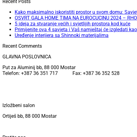
Recent Posts
Kako maksimalno iskoristiti prostor u svom domu: Savjet
OSVRT GALA HOME TIMA NA EUROCUCINU 2024 – RHO
5 ideja za stvaranje većih i svjetlijih prostora kod kuće
Primijenite ova 4 savjeta i Vaš namještaj će izgledati k
Uređenje interijera sa Shinnoki materijalima
Recent Comments
GLAVNA POSLOVNICA
Put za Aluminij bb, 88 000 Mostar
Telefon: +387 36 351 717 Fax: +387 36 352 528
Izložbeni salon
Ortiješ bb, 88 000 Mostar