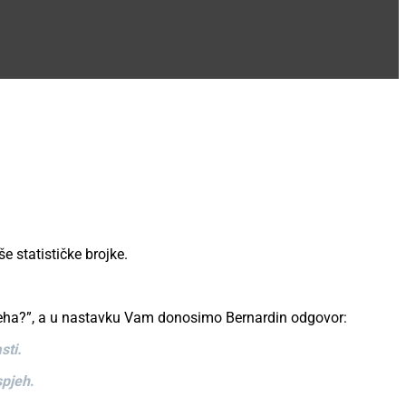
e statističke brojke.
spjeha?”, a u nastavku Vam donosimo Bernardin odgovor:
sti.
spjeh
.