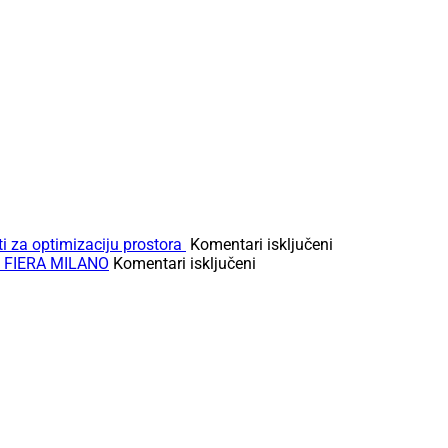
za
i za optimizaciju prostora
Komentari isključeni
za
Kako
 FIERA MILANO
Komentari isključeni
OSVRT
maksimalno
GALA
iskoristiti
HOME
prostor
TIMA
u
NA
svom
EUROCUCINU
domu:
2024
Savjeti
–
za
RHO
optimizaciju