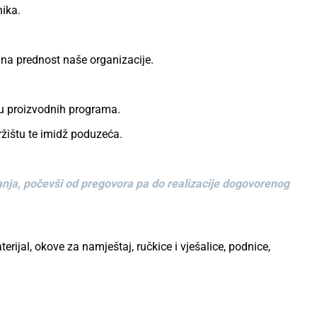
ika.
ivna prednost naše organizacije.
ju proizvodnih programa.
žištu te imidž poduzeća.
vanja, počevši od pregovora pa do realizacije dogovorenog
ijal, okove za namještaj, ručkice i vješalice, podnice,