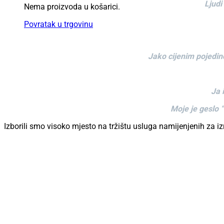
Ljudi
Nema proizvoda u košarici.
Povratak u trgovinu
Jako cijenim pojedinc
Ja 
Moje je geslo “
Izborili smo visoko mjesto na tržištu usluga namijenjenih za 