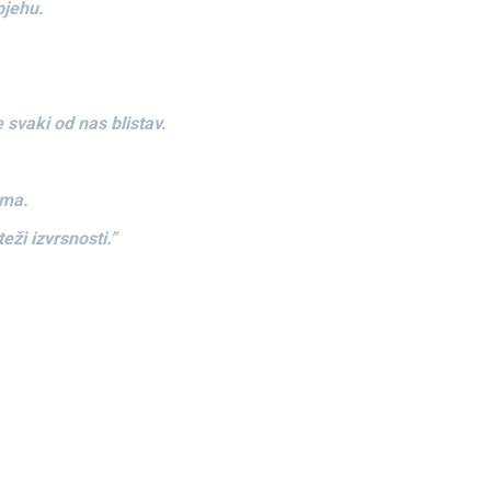
pjehu.
 svaki od nas blistav.
ima.
eži izvrsnosti.”