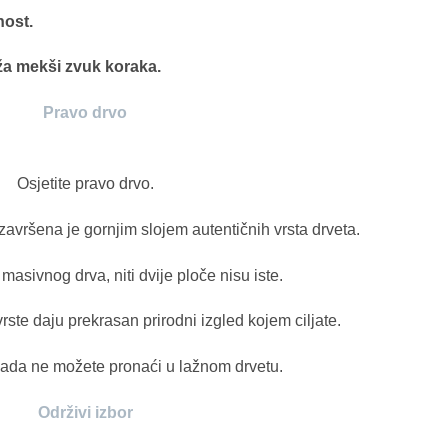
nost.
uža mekši zvuk koraka.
Pravo drvo
Osjetite pravo drvo.
završena je gornjim slojem autentičnih vrsta drveta.
asivnog drva, niti dvije ploče nisu iste.
 vrste daju prekrasan prirodni izgled kojem ciljate.
kada ne možete pronaći u lažnom drvetu.
Održivi izbor