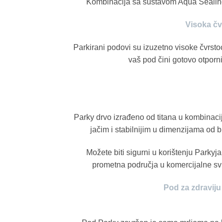
Kombinacija sa sustavom Aqua Sealing 
Visoka čv
Parkirani podovi su izuzetno visoke čvrst
vaš pod čini gotovo otporn
Parky drvo izrađeno od titana u kombinaci
jačim i stabilnijim u dimenzijama od 
Možete biti sigurni u korištenju Parkyj
prometna područja u komercijalne svr
Pod za zdraviju