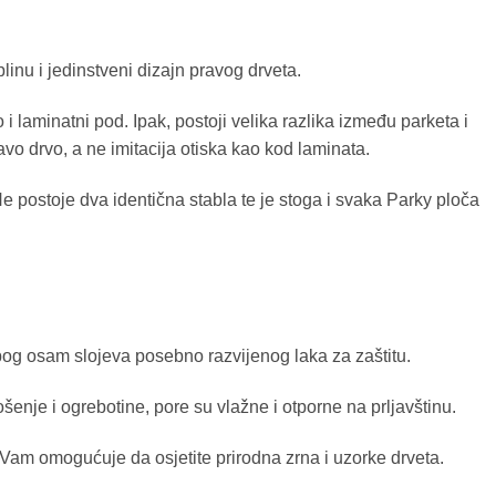
plinu i jedinstveni dizajn pravog drveta.
o i laminatni pod. Ipak, postoji velika razlika između parketa i
avo drvo, a ne imitacija otiska kao kod laminata.
 Ne postoje dva identična stabla te je stoga i svaka Parky ploča
bog osam slojeva posebno razvijenog laka za zaštitu.
enje i ogrebotine, pore su vlažne i otporne na prljavštinu.
am omogućuje da osjetite prirodna zrna i uzorke drveta.