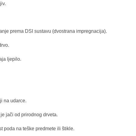
iv.
banje prema DSI sustavu (dvostrana impregnacija).
drvo.
ja ljepilo.
iji na udarce.
e jači od prirodnog drveta.
poda na teške predmete ili štikle.