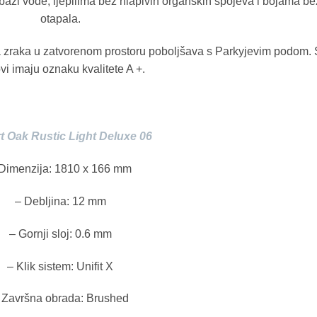
azi vode, ljepilima bez hlapivih organskih spojeva i bojama be
otapala.
a zraka u zatvorenom prostoru poboljšava s Parkyjevim podom. 
vi imaju oznaku kvalitete A +.
t Oak Rustic Light Deluxe 06
Dimenzija: 1810 x 166 mm
– Debljina: 12 mm
– Gornji sloj: 0.6 mm
– Klik sistem: Unifit X
 Završna obrada: Brushed