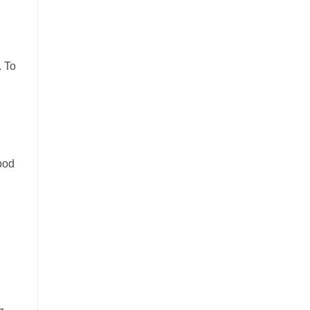
. To
pod