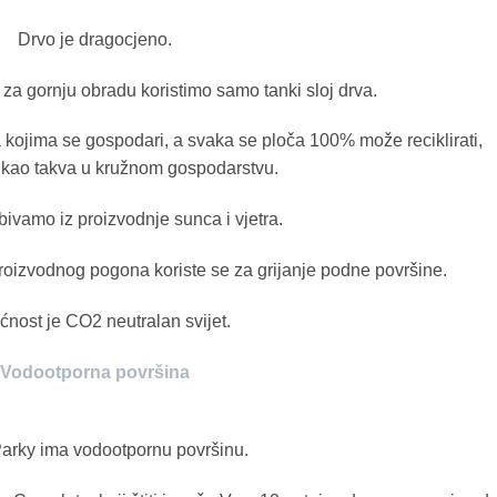
Drvo je dragocjeno.
e za gornju obradu koristimo samo tanki sloj drva.
 kojima se gospodari, a svaka se ploča 100% može reciklirati,
i kao takva u kružnom gospodarstvu.
bivamo iz proizvodnje sunca i vjetra.
 proizvodnog pogona koriste se za grijanje podne površine.
nost je CO2 neutralan svijet.
Vodootporna površina
arky ima vodootpornu površinu.