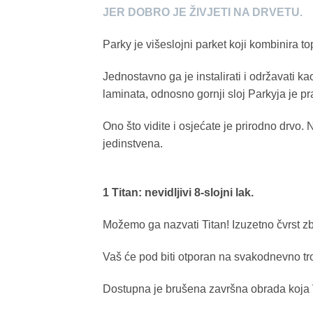
JER DOBRO JE ŽIVJETI NA DRVETU.
Parky je višeslojni parket koji kombinira to
Jednostavno ga je instalirati i održavati ka
laminata, odnosno gornji sloj Parkyja je pr
Ono što vidite i osjećate je prirodno drvo.
jedinstvena.
1 Titan: nevidljivi 8-slojni lak.
Možemo ga nazvati Titan! Izuzetno čvrst z
Vaš će pod biti otporan na svakodnevno troš
Dostupna je brušena završna obrada koja V