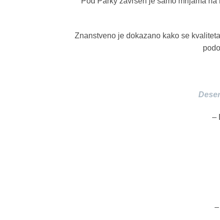
Pod Parky završen je samo mrljama na b
Znanstveno je dokazano kako se kvalitet
podo
Deser
– 
–