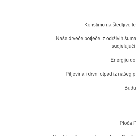
Koristimo ga štedljivo t
Naše drveće potječe iz održivih šuma
sudjelujuć
Energiju do
Piljevina i drvni otpad iz našeg
Buduć
Ploča P