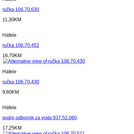
ručka 106.70.630
11,30
KM
Häfele
ručka 106.70.452
16,70
KM
Häfele
ručka 106.70.430
9,60
KM
Häfele
podni odbojnik za vrata 937.52.060
17,25
KM