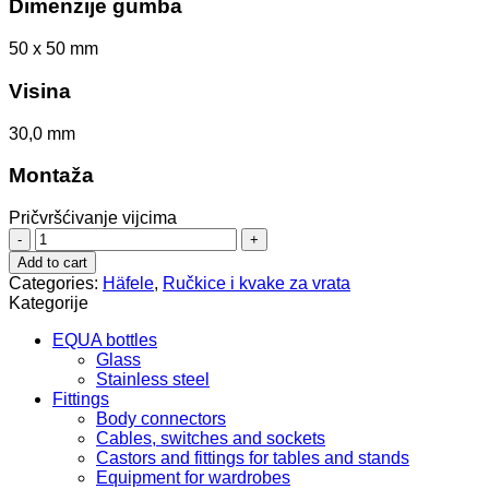
Dimenzije gumba
50 x 50 mm
Visina
30,0 mm
Montaža
Pričvršćivanje vijcima
ručka
106.70.411
Add to cart
quantity
Categories:
Häfele
,
Ručkice i kvake za vrata
Kategorije
EQUA bottles
Glass
Stainless steel
Fittings
Body connectors
Cables, switches and sockets
Castors and fittings for tables and stands
Equipment for wardrobes