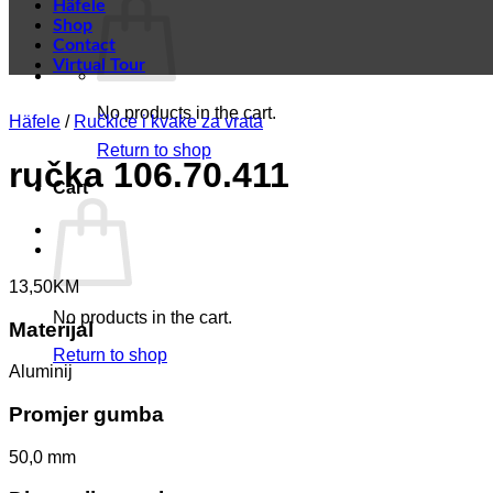
Häfele
Shop
Contact
Virtual Tour
No products in the cart.
Häfele
/
Ručkice i kvake za vrata
Return to shop
ručka 106.70.411
Cart
13,50
KM
No products in the cart.
Materijal
Return to shop
Aluminij
Promjer gumba
50,0 mm