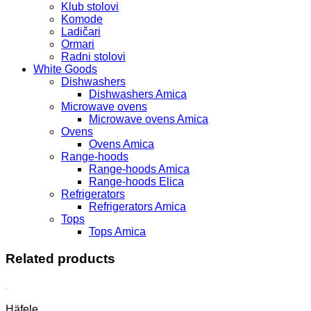
Klub stolovi
Komode
Ladičari
Ormari
Radni stolovi
White Goods
Dishwashers
Dishwashers Amica
Microwave ovens
Microwave ovens Amica
Ovens
Ovens Amica
Range-hoods
Range-hoods Amica
Range-hoods Elica
Refrigerators
Refrigerators Amica
Tops
Tops Amica
Related products
Häfele