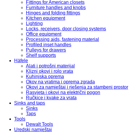
Fittings for American closets
Furniture handles and knobs
Hinges and folding fittings
Kitchen equipment
Lighting
Locks, receivers, door closing systems
Office equipment
Processing aids, fastening material
Profiled inset handles
Pulleys for drawers
Shelf supports
Häfele
Alati i potrošni materijal
Klizni okovi i rolo vrata
Kuhinjska oprema
Okov na vratima i oprema zgrada
Okovi za namještaj i rješenja za stambeni prostor
Rasvjeta i okovi na električni pogon
Ručkice i kvake za vrata
Sinks and taps
Sinks
Taps
Tools
Dewalt Tools
Uredski namještaj