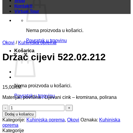
Shop
Kontakti
Virtual Tour
Nema proizvoda u košarici.
Povratak u trgovinu
Okovi
/
Kuhinjska oprema
Košarica
Držač cijevi 522.02.212
Nema proizvoda u košarici.
15,00
KM
Povratak u trgovinu
Materijal, površina : Lijevani cink – kromirana, polirana
Držač
cijevi
Dodaj u košaricu
522.02.212
Kategorije:
Kuhinjska oprema
,
Okovi
Oznaka:
Kuhinjska
količina
oprema
Kategorije