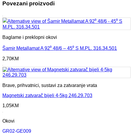
Povezani proizvodi
Baglame i preklopni okovi
Šarnir Metallamat A 92⁰ 48/6 – 45⁰ S M.PL. 316.34.501
2,70
KM
Brave, prihvatnici, sustavi za zatvaranje vrata
Magnetski zatvarač bijeli 4-5kg 246.29.703
1,05
KM
Okovi
GR02-GE009