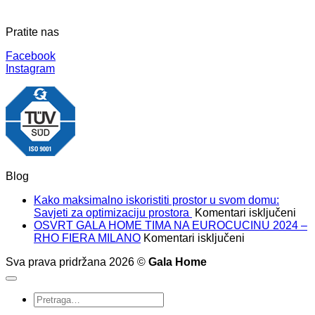
Pratite nas
Facebook
Instagram
Blog
Kako maksimalno iskoristiti prostor u svom domu:
za
Savjeti za optimizaciju prostora
Komentari isključeni
Kak
OSVRT GALA HOME TIMA NA EUROCUCINU 2024 –
za
mak
RHO FIERA MILANO
Komentari isključeni
OSVRT
isko
Sva prava pridržana 2026 ©
Gala Home
GALA
pros
HOME
u
TIMA
sv
Pretraži:
NA
dom
EUROCUCIN
Savj