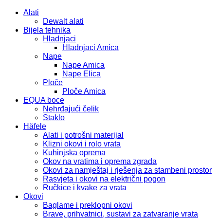
Alati
Dewalt alati
Bijela tehnika
Hladnjaci
Hladnjaci Amica
Nape
Nape Amica
Nape Elica
Ploče
Ploče Amica
EQUA boce
Nehrđajući čelik
Staklo
Häfele
Alati i potrošni materijal
Klizni okovi i rolo vrata
Kuhinjska oprema
Okov na vratima i oprema zgrada
Okovi za namještaj i rješenja za stambeni prostor
Rasvjeta i okovi na električni pogon
Ručkice i kvake za vrata
Okovi
Baglame i preklopni okovi
Brave, prihvatnici, sustavi za zatvaranje vrata