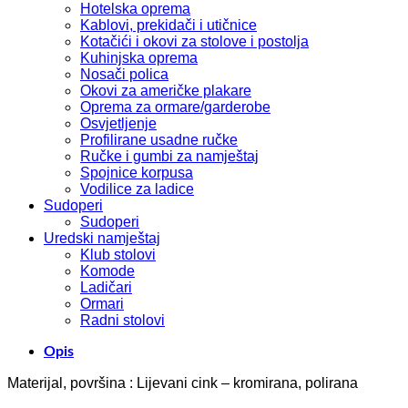
Hotelska oprema
Kablovi, prekidači i utičnice
Kotačići i okovi za stolove i postolja
Kuhinjska oprema
Nosači polica
Okovi za američke plakare
Oprema za ormare/garderobe
Osvjetljenje
Profilirane usadne ručke
Ručke i gumbi za namještaj
Spojnice korpusa
Vodilice za ladice
Sudoperi
Sudoperi
Uredski namještaj
Klub stolovi
Komode
Ladičari
Ormari
Radni stolovi
Opis
Materijal, površina : Lijevani cink – kromirana, polirana