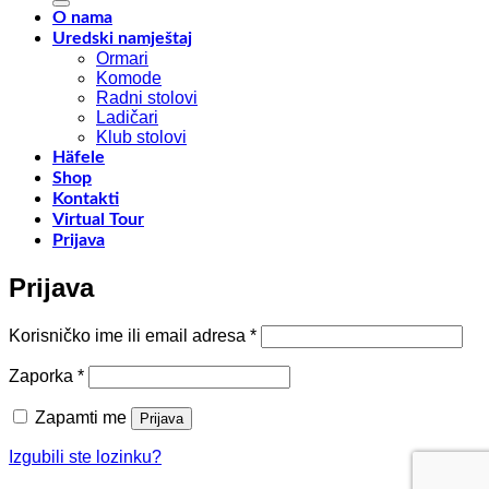
2024
za
O nama
–
opt
Uredski namještaj
RHO
pro
Ormari
FIERA
Komode
MILANO
Radni stolovi
Ladičari
Klub stolovi
Häfele
Shop
Kontakti
Virtual Tour
Prijava
Prijava
Obavezno
Korisničko ime ili email adresa
*
Obavezno
Zaporka
*
Zapamti me
Prijava
Izgubili ste lozinku?