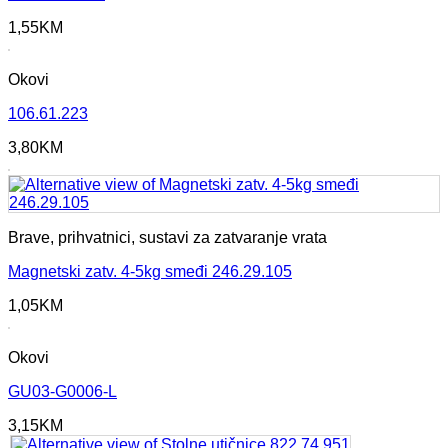
1,55
KM
Okovi
106.61.223
3,80
KM
Brave, prihvatnici, sustavi za zatvaranje vrata
Magnetski zatv. 4-5kg smeđi 246.29.105
1,05
KM
Okovi
GU03-G0006-L
3,15
KM