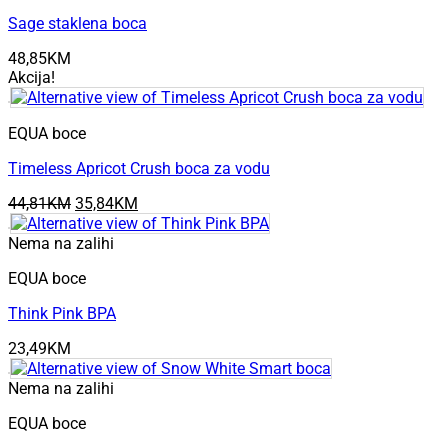
Sage staklena boca
48,85
KM
Akcija!
EQUA boce
Timeless Apricot Crush boca za vodu
Original
Current
44,81
KM
35,84
KM
price
price
was:
is:
Nema na zalihi
44,81KM.
35,84KM.
EQUA boce
Think Pink BPA
23,49
KM
Nema na zalihi
EQUA boce