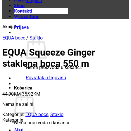
English
Shop
Pretraži:
Kontakti
Virtual Tour
Akcija!
Prijava
EQUA boce
/
Staklo
EQUA Squeeze Ginger
staklena boca 550 m
Nema proizvoda u košarici.
Povratak u trgovinu
Košarica
Original
Current
44,90
KM
35,92
KM
price
price
Nema na zalihi
was:
is:
44,90KM.
35,92KM.
Kategorije:
EQUA boce
,
Staklo
Kategorije
Nema proizvoda u košarici.
Alati