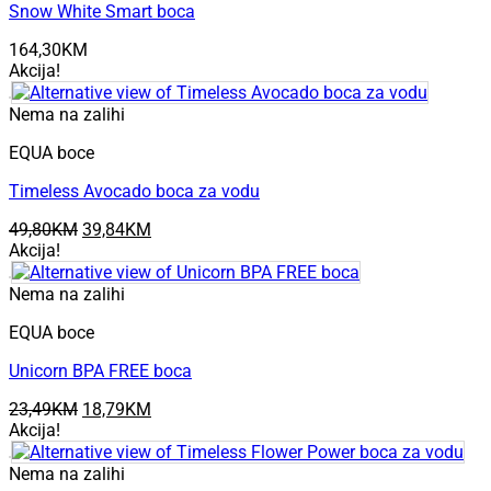
Snow White Smart boca
164,30
KM
Akcija!
Nema na zalihi
EQUA boce
Timeless Avocado boca za vodu
Original
Current
49,80
KM
39,84
KM
price
price
Akcija!
was:
is:
49,80KM.
39,84KM.
Nema na zalihi
EQUA boce
Unicorn BPA FREE boca
Original
Current
23,49
KM
18,79
KM
price
price
Akcija!
was:
is:
23,49KM.
18,79KM.
Nema na zalihi