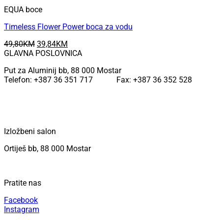
EQUA boce
Timeless Flower Power boca za vodu
Original
Current
49,80
KM
39,84
KM
price
price
GLAVNA POSLOVNICA
was:
is:
Put za Aluminij bb, 88 000 Mostar
49,80KM.
39,84KM.
Telefon: +387 36 351 717 Fax: +387 36 352 528
Izložbeni salon
Ortiješ bb, 88 000 Mostar
Pratite nas
Facebook
Instagram