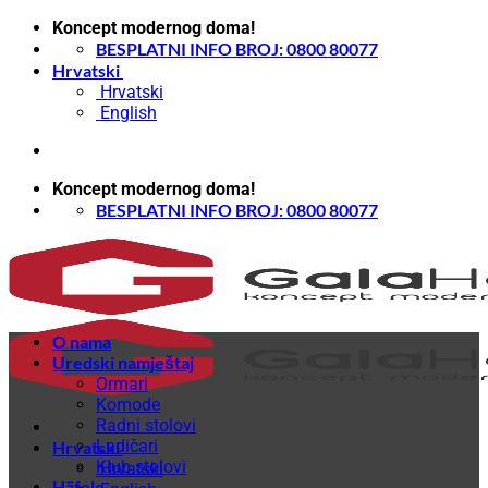
Skip
Koncept modernog doma!
to
BESPLATNI INFO BROJ: 0800 80077
content
Hrvatski
Hrvatski
English
Koncept modernog doma!
BESPLATNI INFO BROJ: 0800 80077
O nama
Uredski namještaj
Ormari
Komode
Radni stolovi
Ladičari
Hrvatski
Klub stolovi
Hrvatski
Häfele