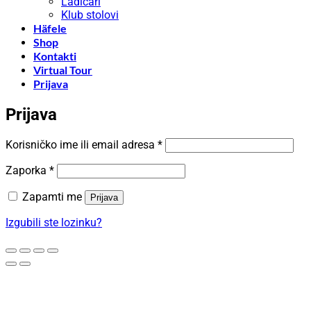
Ladičari
Klub stolovi
Häfele
Shop
Kontakti
Virtual Tour
Prijava
Prijava
Obavezno
Korisničko ime ili email adresa
*
Obavezno
Zaporka
*
Zapamti me
Prijava
Izgubili ste lozinku?