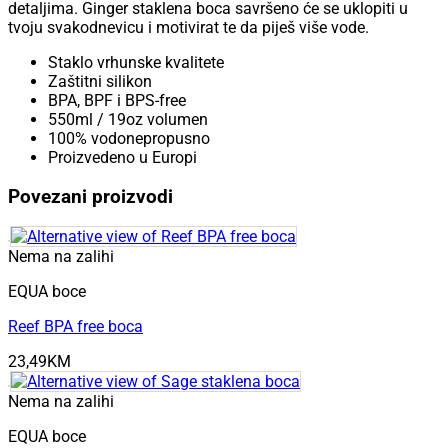
detaljima. Ginger staklena boca savršeno će se uklopiti u
tvoju svakodnevicu i motivirat te da piješ više vode.
Staklo vrhunske kvalitete
Zaštitni silikon
BPA, BPF i BPS-free
550ml / 19oz volumen
100% vodonepropusno
Proizvedeno u Europi
Povezani proizvodi
Nema na zalihi
EQUA boce
Reef BPA free boca
23,49
KM
Nema na zalihi
EQUA boce