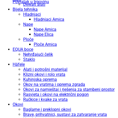
Povratak u trgovinu
Dewalt alati
Bijela tehnika
Hladnjaci
Hladnjaci Amica
Nape
Nape Amica
Nape Elica
Ploče
Ploče Amica
EQUA boce
Nehrđajući čelik
Staklo
Häfele
Alati i potrošni materijal
Klizni okovi i rolo vrata
Kuhinjska oprema
Okov na vratima i oprema zgrada
Okovi za namještaj i rješenja za stambeni prostor
Rasvjeta i okovi na električni pogon
Ručkice i kvake za vrata
Okovi
Baglame i preklopni okovi
Brave, prihvatnici, sustavi za zatvaranje vrata