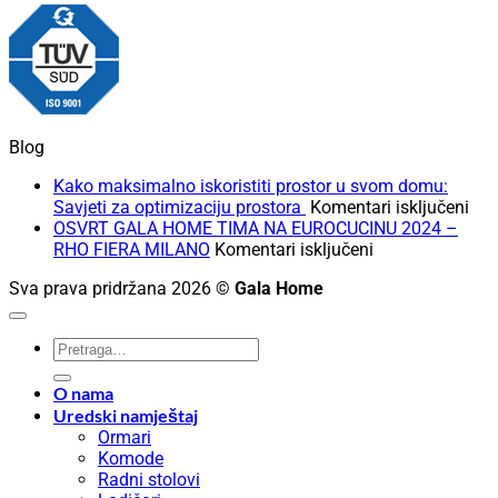
Blog
Kako maksimalno iskoristiti prostor u svom domu:
za
Savjeti za optimizaciju prostora
Komentari isključeni
Kak
OSVRT GALA HOME TIMA NA EUROCUCINU 2024 –
za
mak
RHO FIERA MILANO
Komentari isključeni
OSVRT
isko
Sva prava pridržana 2026 ©
Gala Home
GALA
pro
HOME
u
TIMA
sv
Pretraži:
NA
dom
EUROCUCINU
Sav
O nama
2024
za
Uredski namještaj
–
opt
Ormari
RHO
pro
Komode
FIERA
Radni stolovi
MILANO