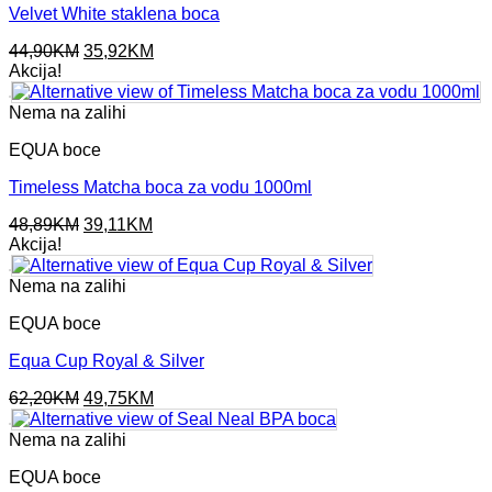
Velvet White staklena boca
Original
Current
44,90
KM
35,92
KM
price
price
Akcija!
was:
is:
44,90KM.
35,92KM.
Nema na zalihi
EQUA boce
Timeless Matcha boca za vodu 1000ml
Original
Current
48,89
KM
39,11
KM
price
price
Akcija!
was:
is:
48,89KM.
39,11KM.
Nema na zalihi
EQUA boce
Equa Cup Royal & Silver
Original
Current
62,20
KM
49,75
KM
price
price
was:
is:
Nema na zalihi
62,20KM.
49,75KM.
EQUA boce