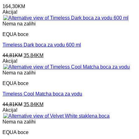
164,30
KM
Akcija!
Nema na zalihi
EQUA boce
Timeless Dark boca za vodu 600 ml
Original
Current
44,81
KM
35,84
KM
price
price
Akcija!
was:
is:
44,81KM.
35,84KM.
Nema na zalihi
EQUA boce
Timeless Cool Matcha boca za vodu
Original
Current
44,81
KM
35,84
KM
price
price
Akcija!
was:
is:
44,81KM.
35,84KM.
Nema na zalihi
EQUA boce