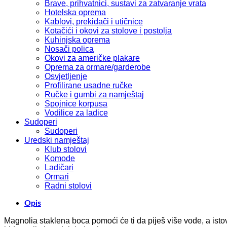
Brave, prihvatnici, sustavi za zatvaranje vrata
Hotelska oprema
Kablovi, prekidači i utičnice
Kotačići i okovi za stolove i postolja
Kuhinjska oprema
Nosači polica
Okovi za američke plakare
Oprema za ormare/garderobe
Osvjetljenje
Profilirane usadne ručke
Ručke i gumbi za namještaj
Spojnice korpusa
Vodilice za ladice
Sudoperi
Sudoperi
Uredski namještaj
Klub stolovi
Komode
Ladičari
Ormari
Radni stolovi
Opis
Magnolia staklena boca pomoći će ti da piješ više vode, a isto