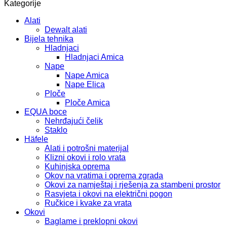
Kategorije
Alati
Dewalt alati
Bijela tehnika
Hladnjaci
Hladnjaci Amica
Nape
Nape Amica
Nape Elica
Ploče
Ploče Amica
EQUA boce
Nehrđajući čelik
Staklo
Häfele
Alati i potrošni materijal
Klizni okovi i rolo vrata
Kuhinjska oprema
Okov na vratima i oprema zgrada
Okovi za namještaj i rješenja za stambeni prostor
Rasvjeta i okovi na električni pogon
Ručkice i kvake za vrata
Okovi
Baglame i preklopni okovi