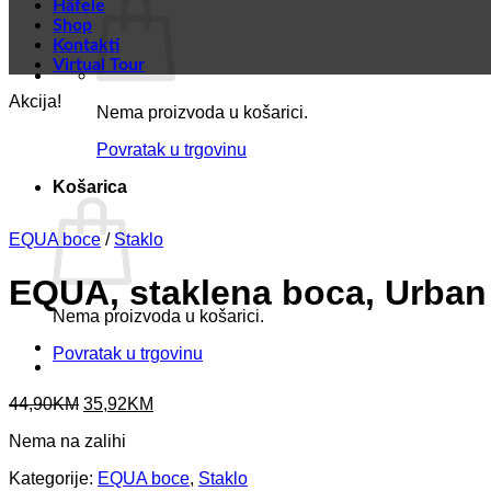
Häfele
Shop
Kontakti
Virtual Tour
Akcija!
Nema proizvoda u košarici.
Povratak u trgovinu
Košarica
EQUA boce
/
Staklo
EQUA, staklena boca, Urban 
Nema proizvoda u košarici.
Povratak u trgovinu
Original
Current
44,90
KM
35,92
KM
price
price
Nema na zalihi
was:
is:
44,90KM.
35,92KM.
Kategorije:
EQUA boce
,
Staklo