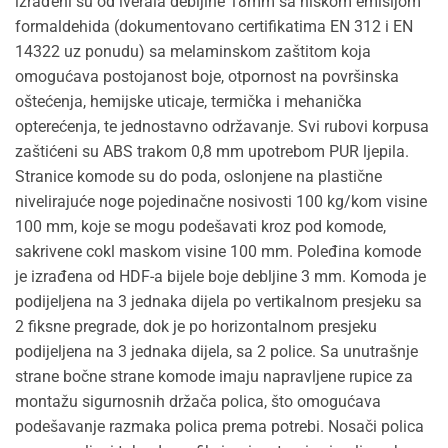
izrađeni su od iverala debljine 18mm sa niskom emisijom
formaldehida (dokumentovano certifikatima EN 312 i EN
14322 uz ponudu) sa melaminskom zaštitom koja
omogućava postojanost boje, otpornost na površinska
oštećenja, hemijske uticaje, termička i mehanička
opterećenja, te jednostavno održavanje. Svi rubovi korpusa
zaštićeni su ABS trakom 0,8 mm upotrebom PUR ljepila.
Stranice komode su do poda, oslonjene na plastične
nivelirajuće noge pojedinačne nosivosti 100 kg/kom visine
100 mm, koje se mogu podešavati kroz pod komode,
sakrivene cokl maskom visine 100 mm. Poleđina komode
je izrađena od HDF-a bijele boje debljine 3 mm. Komoda je
podijeljena na 3 jednaka dijela po vertikalnom presjeku sa
2 fiksne pregrade, dok je po horizontalnom presjeku
podijeljena na 3 jednaka dijela, sa 2 police. Sa unutrašnje
strane bočne strane komode imaju napravljene rupice za
montažu sigurnosnih držača polica, što omogućava
podešavanje razmaka polica prema potrebi. Nosači polica