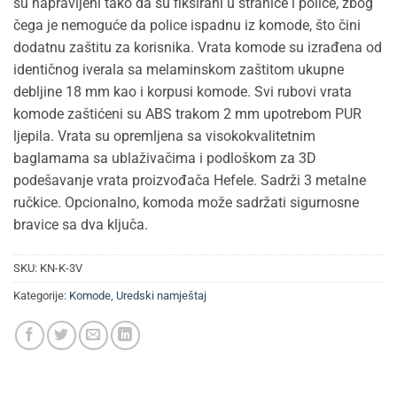
su napravljeni tako da su fiksirani u stranice i police, zbog
čega je nemoguće da police ispadnu iz komode, što čini
dodatnu zaštitu za korisnika. Vrata komode su izrađena od
identičnog iverala sa melaminskom zaštitom ukupne
debljine 18 mm kao i korpusi komode. Svi rubovi vrata
komode zaštićeni su ABS trakom 2 mm upotrebom PUR
ljepila. Vrata su opremljena sa visokokvalitetnim
baglamama sa ublaživačima i podloškom za 3D
podešavanje vrata proizvođača Hefele. Sadrži 3 metalne
ručkice. Opcionalno, komoda može sadržati sigurnosne
bravice sa dva ključa.
SKU:
KN-K-3V
Kategorije:
Komode
,
Uredski namještaj