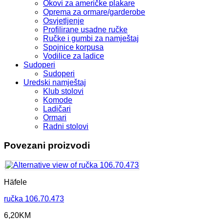
Okovi za američke plakare
Oprema za ormare/garderobe
Osvjetljenje
Profilirane usadne ručke
Ručke i gumbi za namještaj
Spojnice korpusa
Vodilice za ladice
Sudoperi
Sudoperi
Uredski namještaj
Klub stolovi
Komode
Ladičari
Ormari
Radni stolovi
Povezani proizvodi
Häfele
ručka 106.70.473
6,20
KM