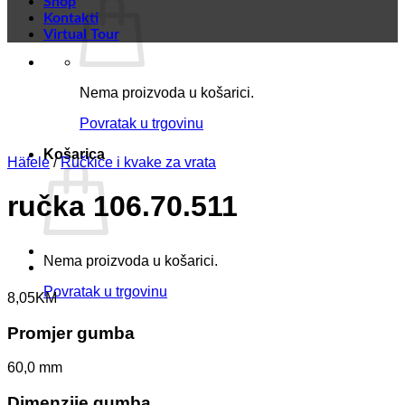
Shop
Kontakti
Virtual Tour
Nema proizvoda u košarici.
Povratak u trgovinu
Košarica
Häfele
/
Ručkice i kvake za vrata
ručka 106.70.511
Nema proizvoda u košarici.
Povratak u trgovinu
8,05
KM
Promjer gumba
60,0 mm
Dimenzije gumba