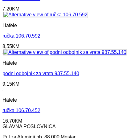
7,20
KM
Häfele
ručka 106.70.592
8,55
KM
Häfele
podni odbojnik za vrata 937.55.140
9,15
KM
Häfele
ručka 106.70.452
16,70
KM
GLAVNA POSLOVNICA
Put za Aluminij bb, 88 000 Mostar