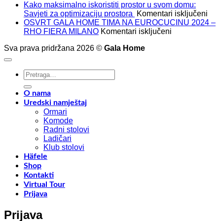
Kako maksimalno iskoristiti prostor u svom domu:
za
Savjeti za optimizaciju prostora
Komentari isključeni
Kak
OSVRT GALA HOME TIMA NA EUROCUCINU 2024 –
za
mak
RHO FIERA MILANO
Komentari isključeni
OSVRT
isko
Sva prava pridržana 2026 ©
Gala Home
GALA
pros
HOME
u
TIMA
sv
Pretraži:
NA
dom
EUROCUCIN
Savj
2024
za
O nama
–
opt
Uredski namještaj
RHO
pro
Ormari
FIERA
Komode
MILANO
Radni stolovi
Ladičari
Klub stolovi
Häfele
Shop
Kontakti
Virtual Tour
Prijava
Prijava