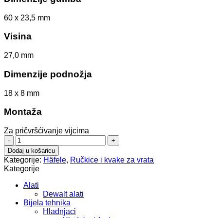
60 x 23,5 mm
Visina
27,0 mm
Dimenzije podnožja
18 x 8 mm
Montaža
Za pričvršćivanje vijcima
ručka
106.70.511
Dodaj u košaricu
količina
Kategorije:
Häfele
,
Ručkice i kvake za vrata
Kategorije
Alati
Dewalt alati
Bijela tehnika
Hladnjaci