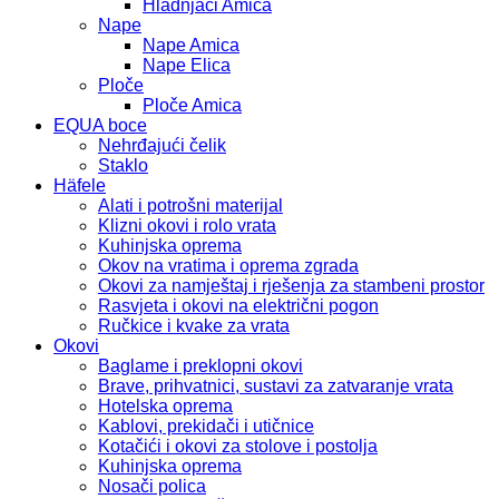
Hladnjaci Amica
Nape
Nape Amica
Nape Elica
Ploče
Ploče Amica
EQUA boce
Nehrđajući čelik
Staklo
Häfele
Alati i potrošni materijal
Klizni okovi i rolo vrata
Kuhinjska oprema
Okov na vratima i oprema zgrada
Okovi za namještaj i rješenja za stambeni prostor
Rasvjeta i okovi na električni pogon
Ručkice i kvake za vrata
Okovi
Baglame i preklopni okovi
Brave, prihvatnici, sustavi za zatvaranje vrata
Hotelska oprema
Kablovi, prekidači i utičnice
Kotačići i okovi za stolove i postolja
Kuhinjska oprema
Nosači polica