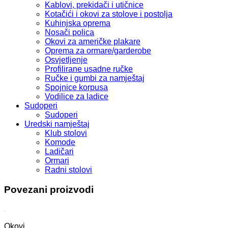
Kablovi, prekidači i utičnice
Kotačići i okovi za stolove i postolja
Kuhinjska oprema
Nosači polica
Okovi za američke plakare
Oprema za ormare/garderobe
Osvjetljenje
Profilirane usadne ručke
Ručke i gumbi za namještaj
Spojnice korpusa
Vodilice za ladice
Sudoperi
Sudoperi
Uredski namještaj
Klub stolovi
Komode
Ladičari
Ormari
Radni stolovi
Povezani proizvodi
Okovi