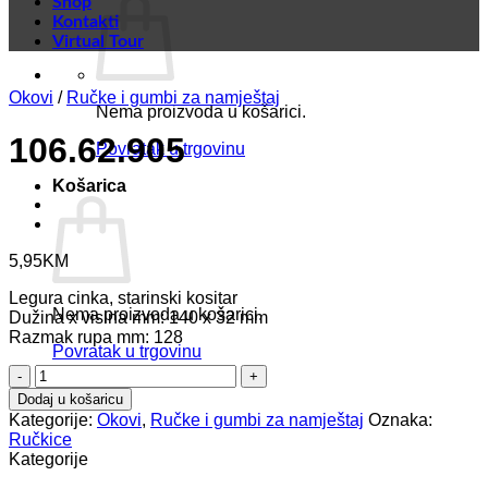
Shop
Kontakti
Virtual Tour
Okovi
/
Ručke i gumbi za namještaj
Nema proizvoda u košarici.
106.62.905
Povratak u trgovinu
Košarica
5,95
KM
Legura cinka, starinski kositar
Nema proizvoda u košarici.
Dužina x visina mm: 140 x 32 mm
Razmak rupa mm: 128
Povratak u trgovinu
106.62.905
količina
Dodaj u košaricu
Kategorije:
Okovi
,
Ručke i gumbi za namještaj
Oznaka:
Ručkice
Kategorije