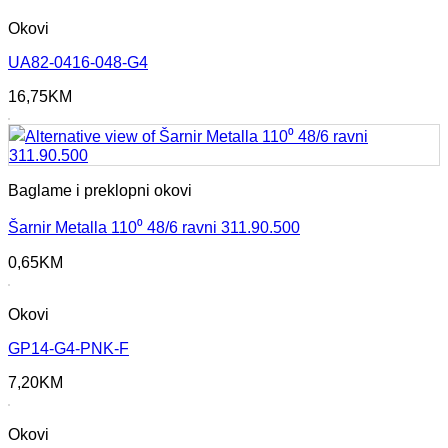
Okovi
UA82-0416-048-G4
16,75
KM
Baglame i preklopni okovi
Šarnir Metalla 110⁰ 48/6 ravni 311.90.500
0,65
KM
Okovi
GP14-G4-PNK-F
7,20
KM
Okovi