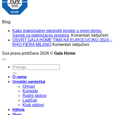
Blog
Kako maksimalno iskoristiti prostor u svom domu:
za
Savjeti za optimizaciju prostora
Komentari isključeni
Kak
OSVRT GALA HOME TIMA NA EUROCUCINU 2024 –
za
mak
RHO FIERA MILANO
Komentari isključeni
OSVRT
isko
Sva prava pridržana 2026 ©
Gala Home
GALA
pros
HOME
u
TIMA
sv
Pretraži:
NA
dom
EUROCUCIN
Savj
2024
za
O nama
–
opt
Uredski namještaj
RHO
pro
Ormari
FIERA
Komode
MILANO
Radni stolovi
Ladičari
Klub stolovi
Häfele
Shop