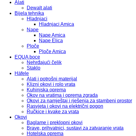
Alati
Dewalt alati
Bijela tehnika
Hladnjaci
Hladnjaci Amica
Nape
Nape Amica
Nape Elica
Ploče
Ploče Amica
EQUA boce
Nehrđajući čelik
Staklo
Häfele
Alati i potrošni materijal
Klizni okovi i rolo vrata
Kuhinjska oprema
Okov na vratima i oprema zgrada
Okovi za namještaj i rješenja za stambeni prostor
Rasvjeta i okovi na električni pogon
Ručkice i kvake za vrata
Okovi
Baglame i preklopni okovi
Brave, prihvatnici, sustavi za zatvaranje vrata
Hotelska oprema