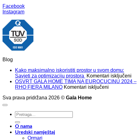
Facebook
Instagram
Blog
Kako maksimalno iskoristiti prostor u svom domu:
za
Savjeti za optimizaciju prostora
Komentari isključeni
Kak
OSVRT GALA HOME TIMA NA EUROCUCINU 2024 –
za
mak
RHO FIERA MILANO
Komentari isključeni
OSVRT
isko
Sva prava pridržana 2026 ©
Gala Home
GALA
pros
HOME
u
TIMA
sv
Pretraži:
NA
dom
EUROCUCIN
Savj
2024
za
O nama
–
opt
Uredski namještaj
RHO
pro
Ormari