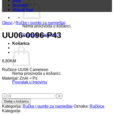
Shop
Kontakti
Virtual Tour
Okovi
/
Ručke i gumbi za namještaj
Nema proizvoda u košarici.
UU06-0096-P43
Povratak u trgovinu
Košarica
6,80
KM
Ručkice UU06 Cameleon
Nema proizvoda u košarici.
Materijal: ZnAl + Ps
Povratak u trgovinu
UU06-
0096-
Dodaj u košaricu
P43
Kategorija:
Ručke i gumbi za namještaj
Oznaka:
Ručkice
količina
Kategorije