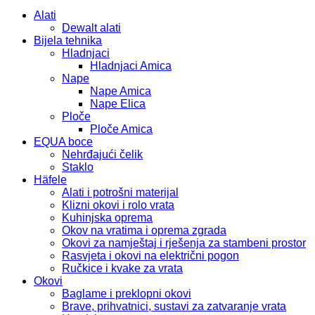
Alati
Dewalt alati
Bijela tehnika
Hladnjaci
Hladnjaci Amica
Nape
Nape Amica
Nape Elica
Ploče
Ploče Amica
EQUA boce
Nehrđajući čelik
Staklo
Häfele
Alati i potrošni materijal
Klizni okovi i rolo vrata
Kuhinjska oprema
Okov na vratima i oprema zgrada
Okovi za namještaj i rješenja za stambeni prostor
Rasvjeta i okovi na električni pogon
Ručkice i kvake za vrata
Okovi
Baglame i preklopni okovi
Brave, prihvatnici, sustavi za zatvaranje vrata