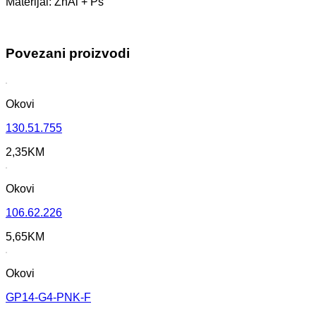
Materijal: ZnAl + Ps
Povezani proizvodi
Okovi
130.51.755
2,35
KM
Okovi
106.62.226
5,65
KM
Okovi
GP14-G4-PNK-F