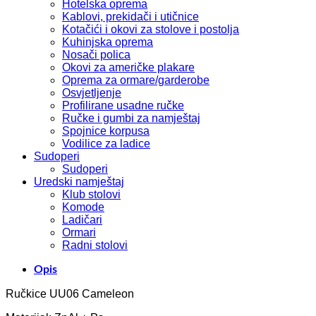
Hotelska oprema
Kablovi, prekidači i utičnice
Kotačići i okovi za stolove i postolja
Kuhinjska oprema
Nosači polica
Okovi za američke plakare
Oprema za ormare/garderobe
Osvjetljenje
Profilirane usadne ručke
Ručke i gumbi za namještaj
Spojnice korpusa
Vodilice za ladice
Sudoperi
Sudoperi
Uredski namještaj
Klub stolovi
Komode
Ladičari
Ormari
Radni stolovi
Opis
Ručkice UU06 Cameleon