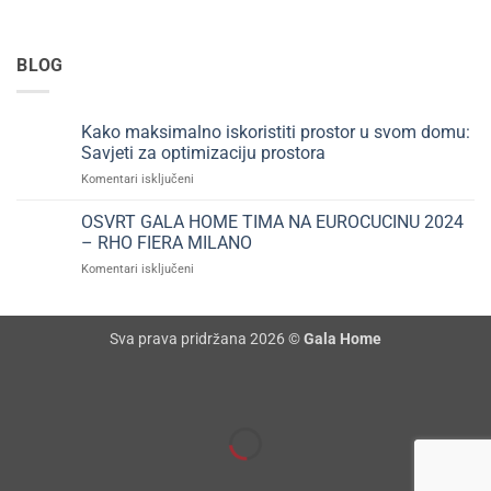
BLOG
Kako maksimalno iskoristiti prostor u svom domu:
Savjeti za optimizaciju prostora
za
Komentari isključeni
Kako
maksimalno
OSVRT GALA HOME TIMA NA EUROCUCINU 2024
iskoristiti
– RHO FIERA MILANO
prostor
za
Komentari isključeni
u
OSVRT
svom
GALA
domu:
HOME
Savjeti
Sva prava pridržana 2026 ©
Gala Home
TIMA
za
NA
optimizaciju
EUROCUCINU
prostora
2024
–
RHO
FIERA
MILANO