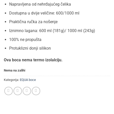
44,81KM.
35,84KM.
Napravljena od nehrđajućeg čelika
Dostupna u dvije veličine: 600/1000 ml
Praktična ručka za nošenje
Iznimno lagana: 600 ml (181g)/ 1000 ml (243g)
100% ne propušta
Protuklizni donji silikon
Ova boca nema termo izolalciju.
Nema na zalihi
Kategorija:
EQUA boce