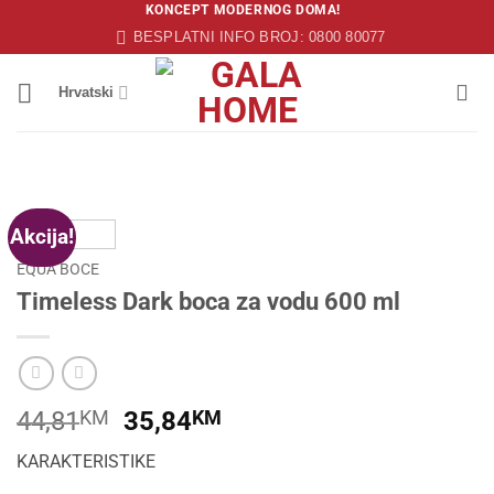
Skip
KONCEPT MODERNOG DOMA!
BESPLATNI INFO BROJ: 0800 80077
to
content
Hrvatski
Akcija!
EQUA BOCE
Timeless Dark boca za vodu 600 ml
Original
Current
44,81
KM
35,84
KM
price
price
KARAKTERISTIKE
was:
is: