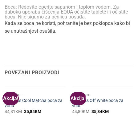
Boca: Redovito operite sapunom i toplom vodom. Za
duboku uporabu čišćenja
EQUA očistite tablete
ili
očistite
bocu
. Nije sigurno za perilicu posuđa.
Kada se boca ne koristi, pohranite je bez poklopca kako bi
se unutrašnjost osušila.
POVEZANI PROIZVODI
NEMA NA ZALIHI
NEMA NA ZALIHI
EQUA BOCE
EQUA BOCE
Akcija!
Akcija!
Timeless Cool Matcha boca za
Timeless Off White boca za
vodu
vodu
Original
Current
Original
Current
44,81
KM
35,84
KM
44,80
KM
35,84
KM
price
price
price
price
was:
is:
was:
is:
44,81KM.
35,84KM.
44,80KM.
35,84KM.