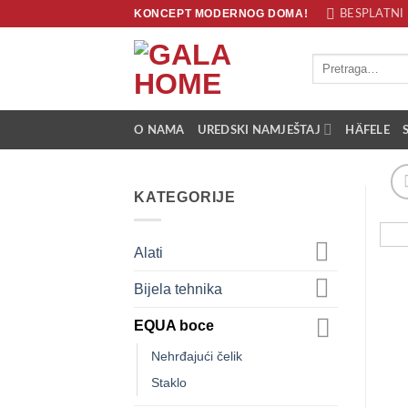
Skip
KONCEPT MODERNOG DOMA!
BESPLATNI 
to
content
Pretraži:
O NAMA
UREDSKI NAMJEŠTAJ
HÄFELE
KATEGORIJE
Alati
Bijela tehnika
EQUA boce
Nehrđajući čelik
Staklo