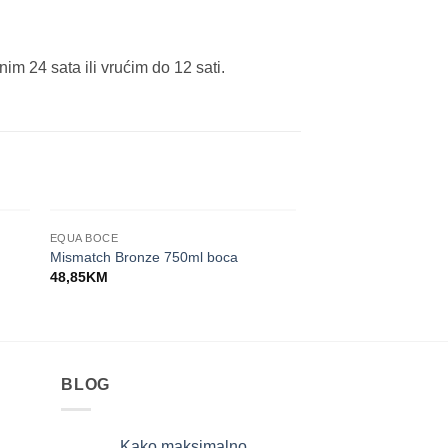
m 24 sata ili vrućim do 12 sati.
NEMA NA ZALIHI
NEMA NA
EQUA BOCE
EQUA BOCE
Timeless Off White 
Mismatch Bronze 750ml boca
ml
48,85
KM
48,88
KM
BLOG
Kako maksimalno