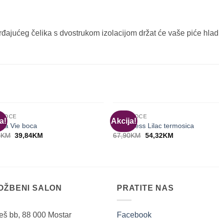
ajućeg čelika s dvostrukom izolacijom držat će vaše piće hladni
NEMA NA ZALIHI
NEMA NA ZALIHI
 BOCE
EQUA BOCE
a!
Akcija!
 La Vie boca
Timeleless Lilac termosica
Original
Current
Original
Current
0
KM
39,84
KM
67,90
KM
54,32
KM
price
price
price
price
was:
is:
was:
is:
49,80KM.
39,84KM.
67,90KM.
54,32KM.
LOŽBENI SALON
PRATITE NAS
ješ bb, 88 000 Mostar
Facebook