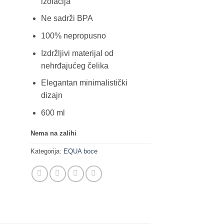
izolacija
Ne sadrži BPA
100% nepropusno
Izdržljivi materijal od
nehrđajućeg čelika
Elegantan minimalistički
dizajn
600 ml
Nema na zalihi
Kategorija:
EQUA boce