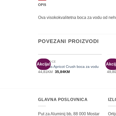
OPIS
Ova visokokvalitetna boca za vodu od nehrđ
POVEZANI PROIZVODI
EQUA BOCE
EQUA
Akcija!
Akcij
Timeless Apricot Crush boca za vodu
C’est
Original
Current
44,81
KM
35,84
KM
49,8
price
price
was:
is:
44,81KM.
35,84KM.
GLAVNA POSLOVNICA
IZ
Put za Aluminij bb, 88 000 Mostar
Orti