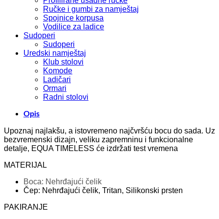
Profilirane usadne ručke
Ručke i gumbi za namještaj
Spojnice korpusa
Vodilice za ladice
Sudoperi
Sudoperi
Uredski namještaj
Klub stolovi
Komode
Ladičari
Ormari
Radni stolovi
Opis
Upoznaj najlakšu, a istovremeno najčvršću bocu do sada. Uz
bezvremenski dizajn, veliku zapremninu i funkcionalne
detalje, EQUA TIMELESS će izdržati test vremena
MATERIJAL
Boca: Nehrđajući čelik
Čep: Nehrđajući čelik, Tritan, Silikonski prsten
PAKIRANJE