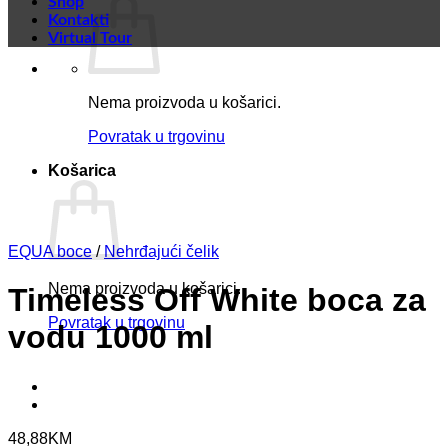
Shop
Kontakti
Virtual Tour
Nema proizvoda u košarici.
Povratak u trgovinu
Košarica
EQUA boce
/
Nehrđajući čelik
Nema proizvoda u košarici.
Timeless Off White boca za
Povratak u trgovinu
vodu 1000 ml
48,88
KM