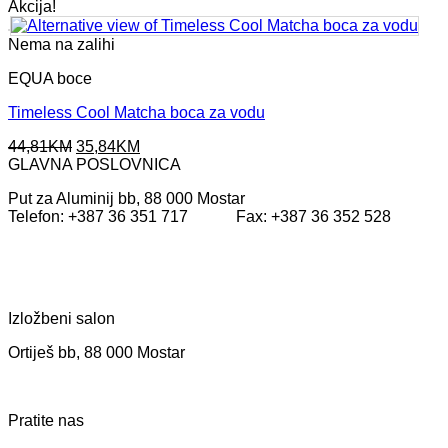
Akcija!
Nema na zalihi
EQUA boce
Timeless Cool Matcha boca za vodu
Original
Current
44,81
KM
35,84
KM
price
price
GLAVNA POSLOVNICA
was:
is:
Put za Aluminij bb, 88 000 Mostar
44,81KM.
35,84KM.
Telefon: +387 36 351 717 Fax: +387 36 352 528
Izložbeni salon
Ortiješ bb, 88 000 Mostar
Pratite nas