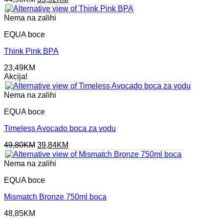
price
price
was:
is:
Nema na zalihi
44,90KM.
35,92KM.
EQUA boce
Think Pink BPA
23,49
KM
Akcija!
Nema na zalihi
EQUA boce
Timeless Avocado boca za vodu
Original
Current
49,80
KM
39,84
KM
price
price
was:
is:
Nema na zalihi
49,80KM.
39,84KM.
EQUA boce
Mismatch Bronze 750ml boca
48,85
KM