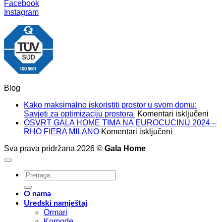
Facebook
Instagram
Blog
Kako maksimalno iskoristiti prostor u svom domu:
za
Savjeti za optimizaciju prostora
Komentari isključeni
Kak
OSVRT GALA HOME TIMA NA EUROCUCINU 2024 –
za
mak
RHO FIERA MILANO
Komentari isključeni
OSVRT
isko
Sva prava pridržana 2026 ©
Gala Home
GALA
pros
HOME
u
TIMA
sv
Pretraži:
NA
dom
EUROCUCIN
Savj
2024
za
O nama
–
opt
Uredski namještaj
RHO
pro
Ormari
FIERA
Komode