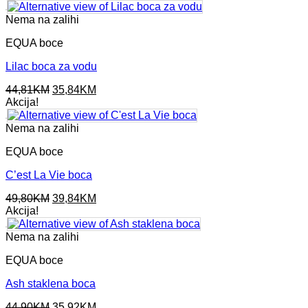
was:
is:
67,90KM.
54,32KM.
Nema na zalihi
EQUA boce
Lilac boca za vodu
Original
Current
44,81
KM
35,84
KM
price
price
Akcija!
was:
is:
44,81KM.
35,84KM.
Nema na zalihi
EQUA boce
C’est La Vie boca
Original
Current
49,80
KM
39,84
KM
price
price
Akcija!
was:
is:
49,80KM.
39,84KM.
Nema na zalihi
EQUA boce
Ash staklena boca
Original
Current
44,90
KM
35,92
KM