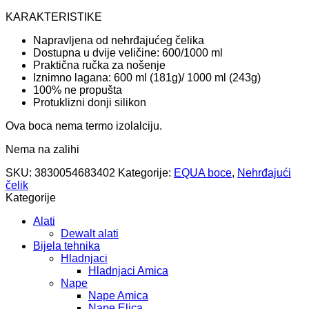
KARAKTERISTIKE
Napravljena od nehrđajućeg čelika
Dostupna u dvije veličine: 600/1000 ml
Praktična ručka za nošenje
Iznimno lagana: 600 ml (181g)/ 1000 ml (243g)
100% ne propušta
Protuklizni donji silikon
Ova boca nema termo izolalciju.
Nema na zalihi
SKU:
3830054683402
Kategorije:
EQUA boce
,
Nehrđajući
čelik
Kategorije
Alati
Dewalt alati
Bijela tehnika
Hladnjaci
Hladnjaci Amica
Nape
Nape Amica
Nape Elica