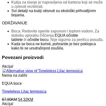
Kutija za slanje je napravljena od kartona koji se može
u cjelosti reciklirati.
Svi detalji na kutiji otisnuti su ekološki prihvatljivim
bojama.
ODRŽAVANJE
Boca: Redovito operite sapunom i toplom vodom. Za
duboku uporabu čišćenja
EQUA očistite
tablete
ili
očistite bocu
. Nije sigurno za perilicu posuđa.
Kada se boca ne koristi, pohranite je bez poklopca
kako bi se unutrašnjost osušila.
Povezani proizvodi
Akcija!
Nema na zalihi
EQUA boce
Timeleless Lilac termosica
Original
Current
67,90
KM
54,32
KM
price
price
Akcija!