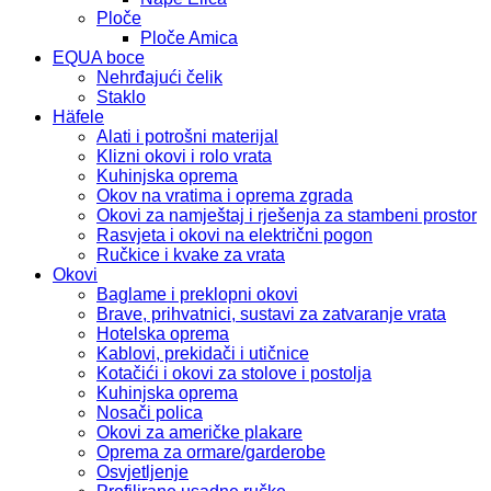
Ploče
Ploče Amica
EQUA boce
Nehrđajući čelik
Staklo
Häfele
Alati i potrošni materijal
Klizni okovi i rolo vrata
Kuhinjska oprema
Okov na vratima i oprema zgrada
Okovi za namještaj i rješenja za stambeni prostor
Rasvjeta i okovi na električni pogon
Ručkice i kvake za vrata
Okovi
Baglame i preklopni okovi
Brave, prihvatnici, sustavi za zatvaranje vrata
Hotelska oprema
Kablovi, prekidači i utičnice
Kotačići i okovi za stolove i postolja
Kuhinjska oprema
Nosači polica
Okovi za američke plakare
Oprema za ormare/garderobe
Osvjetljenje