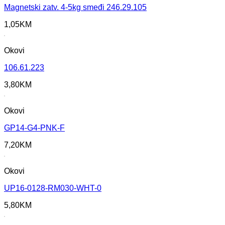
Magnetski zatv. 4-5kg smeđi 246.29.105
1,05
KM
Okovi
106.61.223
3,80
KM
Okovi
GP14-G4-PNK-F
7,20
KM
Okovi
UP16-0128-RM030-WHT-0
5,80
KM