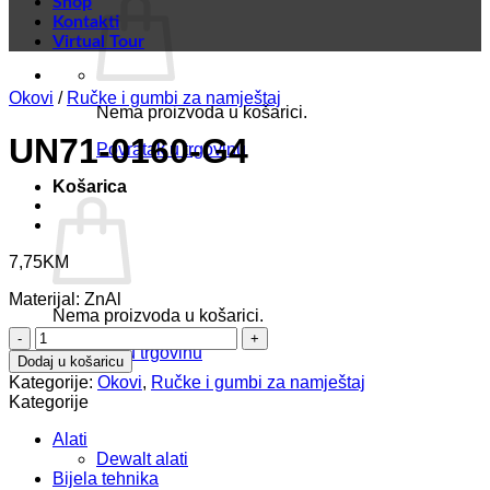
Shop
Kontakti
Virtual Tour
Okovi
/
Ručke i gumbi za namještaj
Nema proizvoda u košarici.
UN71-0160-G4
Povratak u trgovinu
Košarica
7,75
KM
Materijal: ZnAl
Nema proizvoda u košarici.
UN71-
Povratak u trgovinu
0160-
Dodaj u košaricu
G4
Kategorije:
Okovi
,
Ručke i gumbi za namještaj
količina
Kategorije
Alati
Dewalt alati
Bijela tehnika