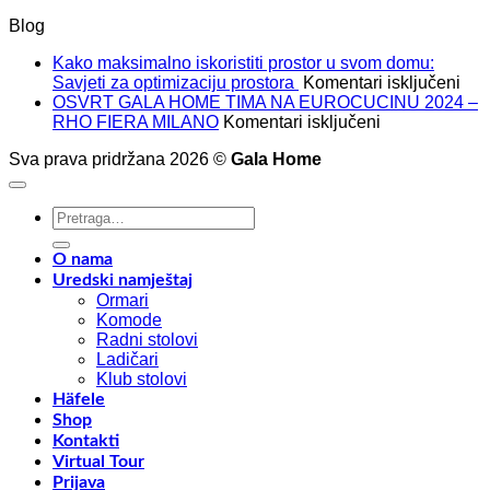
Blog
Kako maksimalno iskoristiti prostor u svom domu:
za
Savjeti za optimizaciju prostora
Komentari isključeni
Kak
OSVRT GALA HOME TIMA NA EUROCUCINU 2024 –
za
mak
RHO FIERA MILANO
Komentari isključeni
OSVRT
isko
Sva prava pridržana 2026 ©
Gala Home
GALA
pros
HOME
u
TIMA
sv
Pretraži:
NA
dom
EUROCUCIN
Savj
2024
za
O nama
–
opt
Uredski namještaj
RHO
pro
Ormari
FIERA
Komode
MILANO
Radni stolovi
Ladičari
Klub stolovi
Häfele
Shop
Kontakti
Virtual Tour
Prijava