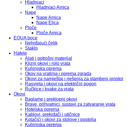
Hladnjaci
Hladnjaci Amica
Nape
Nape Amica
Nape Elica
Ploče
Ploče Amica
EQUA boce
Nehrđajući čelik
Staklo
Häfele
Alati i potrošni materijal
Klizni okovi i rolo vrata
Kuhinjska oprema
Okov na vratima i oprema zgrada
Okovi za namještaj i rješenja za stambeni prostor
Rasvjeta i okovi na električni pogon
Ručkice i kvake za vrata
Okovi
Baglame i preklopni okovi
Brave, prihvatnici, sustavi za zatvaranje vrata
Hotelska oprema
Kablovi, prekidači i utičnice
Kotačići i okovi za stolove i postolja
Kuhinjska oprema