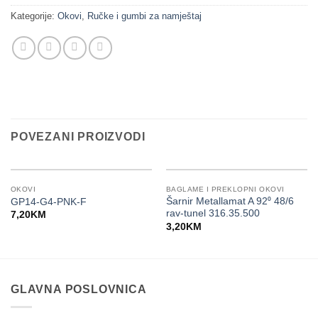
Kategorije:
Okovi
,
Ručke i gumbi za namještaj
POVEZANI PROIZVODI
OKOVI
BAGLAME I PREKLOPNI OKOVI
Šarnir Metallamat A 92⁰ 48/6
GP14-G4-PNK-F
rav-tunel 316.35.500
7,20
KM
3,20
KM
GLAVNA POSLOVNICA