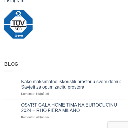
Instagram
BLOG
Kako maksimalno iskoristiti prostor u svom domu:
Savjeti za optimizaciju prostora
za
Komentari isključeni
Kako
maksimalno
OSVRT GALA HOME TIMA NA EUROCUCINU
iskoristiti
2024 – RHO FIERA MILANO
prostor
za
Komentari isključeni
u
OSVRT
svom
GALA
domu: