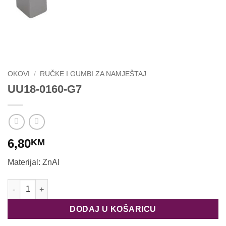
OKOVI
/
RUČKE I GUMBI ZA NAMJEŠTAJ
UU18-0160-G7
6,80
KM
Materijal: ZnAl
UU18-0160-G7 količina
DODAJ U KOŠARICU