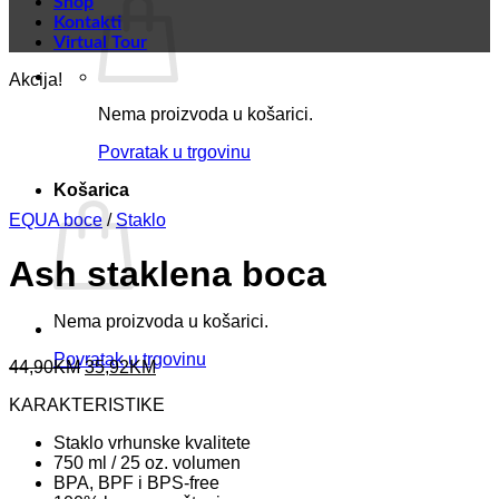
Shop
Kontakti
Virtual Tour
Akcija!
Nema proizvoda u košarici.
Povratak u trgovinu
Košarica
EQUA boce
/
Staklo
Ash staklena boca
Nema proizvoda u košarici.
Povratak u trgovinu
Original
Current
44,90
KM
35,92
KM
price
price
KARAKTERISTIKE
was:
is:
44,90KM.
35,92KM.
Staklo vrhunske kvalitete
750 ml / 25 oz. volumen
BPA, BPF i BPS-free