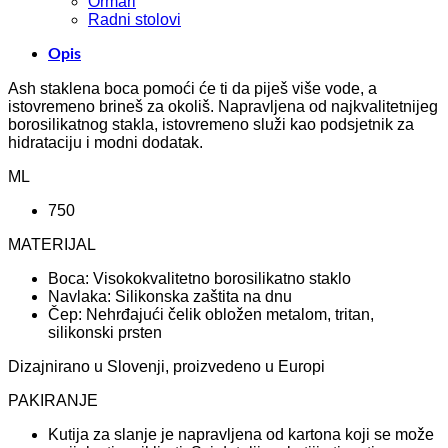
Ormari
Radni stolovi
Opis
Ash staklena boca pomoći će ti da piješ više vode, a
istovremeno brineš za okoliš. Napravljena od najkvalitetnijeg
borosilikatnog stakla, istovremeno služi kao podsjetnik za
hidrataciju i modni dodatak.
ML
750
MATERIJAL
Boca: Visokokvalitetno borosilikatno staklo
Navlaka: Silikonska zaštita na dnu
Čep: Nehrđajući čelik obložen metalom, tritan,
silikonski prsten
Dizajnirano u Slovenji, proizvedeno u Europi
PAKIRANJE
Kutija za slanje je napravljena od kartona koji se može