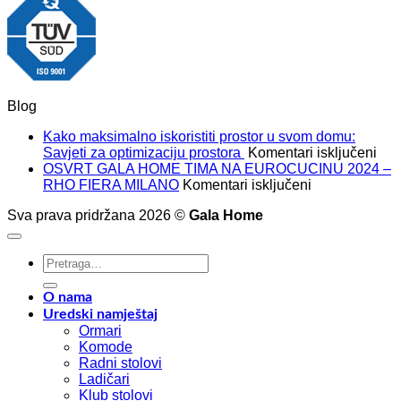
Blog
Kako maksimalno iskoristiti prostor u svom domu:
za
Savjeti za optimizaciju prostora
Komentari isključeni
Kak
OSVRT GALA HOME TIMA NA EUROCUCINU 2024 –
za
mak
RHO FIERA MILANO
Komentari isključeni
OSVRT
isko
Sva prava pridržana 2026 ©
Gala Home
GALA
pros
HOME
u
TIMA
sv
Pretraži:
NA
dom
EUROCUCIN
Savj
2024
za
O nama
–
opt
Uredski namještaj
RHO
pro
Ormari
FIERA
Komode
MILANO
Radni stolovi
Ladičari
Klub stolovi