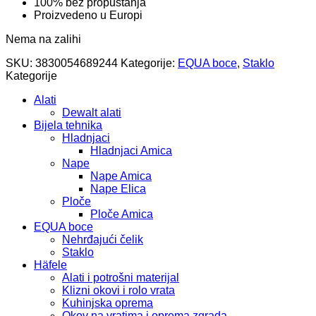
100% bez propuštanja
Proizvedeno u Europi
Nema na zalihi
SKU:
3830054689244
Kategorije:
EQUA boce
,
Staklo
Kategorije
Alati
Dewalt alati
Bijela tehnika
Hladnjaci
Hladnjaci Amica
Nape
Nape Amica
Nape Elica
Ploče
Ploče Amica
EQUA boce
Nehrđajući čelik
Staklo
Häfele
Alati i potrošni materijal
Klizni okovi i rolo vrata
Kuhinjska oprema
Okov na vratima i oprema zgrada