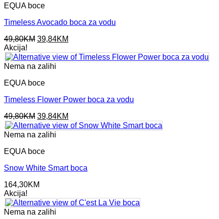
EQUA boce
Timeless Avocado boca za vodu
Original
Current
49,80
KM
39,84
KM
price
price
Akcija!
was:
is:
49,80KM.
39,84KM.
Nema na zalihi
EQUA boce
Timeless Flower Power boca za vodu
Original
Current
49,80
KM
39,84
KM
price
price
was:
is:
Nema na zalihi
49,80KM.
39,84KM.
EQUA boce
Snow White Smart boca
164,30
KM
Akcija!
Nema na zalihi