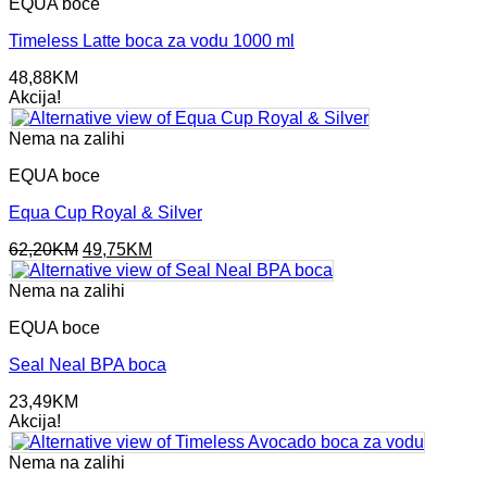
EQUA boce
Timeless Latte boca za vodu 1000 ml
48,88
KM
Akcija!
Nema na zalihi
EQUA boce
Equa Cup Royal & Silver
Original
Current
62,20
KM
49,75
KM
price
price
was:
is:
Nema na zalihi
62,20KM.
49,75KM.
EQUA boce
Seal Neal BPA boca
23,49
KM
Akcija!
Nema na zalihi