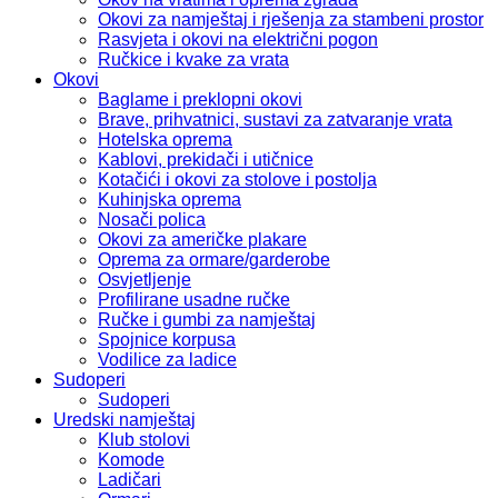
Okovi za namještaj i rješenja za stambeni prostor
Rasvjeta i okovi na električni pogon
Ručkice i kvake za vrata
Okovi
Baglame i preklopni okovi
Brave, prihvatnici, sustavi za zatvaranje vrata
Hotelska oprema
Kablovi, prekidači i utičnice
Kotačići i okovi za stolove i postolja
Kuhinjska oprema
Nosači polica
Okovi za američke plakare
Oprema za ormare/garderobe
Osvjetljenje
Profilirane usadne ručke
Ručke i gumbi za namještaj
Spojnice korpusa
Vodilice za ladice
Sudoperi
Sudoperi
Uredski namještaj
Klub stolovi
Komode
Ladičari