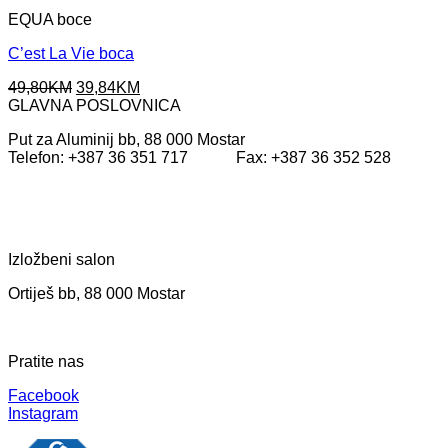
EQUA boce
C’est La Vie boca
Original
Current
49,80
KM
39,84
KM
price
price
GLAVNA POSLOVNICA
was:
is:
Put za Aluminij bb, 88 000 Mostar
49,80KM.
39,84KM.
Telefon: +387 36 351 717 Fax: +387 36 352 528
Izložbeni salon
Ortiješ bb, 88 000 Mostar
Pratite nas
Facebook
Instagram