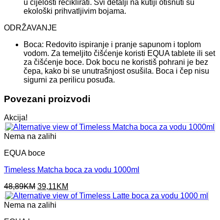
u cijelosti reciklirati. Svi detalji na kutiji otisnuti su
ekološki prihvatljivim bojama.
ODRŽAVANJE
Boca: Redovito ispiranje i pranje sapunom i toplom
vodom. Za temeljito čišćenje koristi EQUA tablete ili set
za čišćenje boce. Dok bocu ne koristiš pohrani je bez
čepa, kako bi se unutrašnjost osušila. Boca i čep nisu
sigurni za perilicu posuđa.
Povezani proizvodi
Akcija!
Nema na zalihi
EQUA boce
Timeless Matcha boca za vodu 1000ml
Original
Current
48,89
KM
39,11
KM
price
price
was:
is:
Nema na zalihi
48,89KM.
39,11KM.