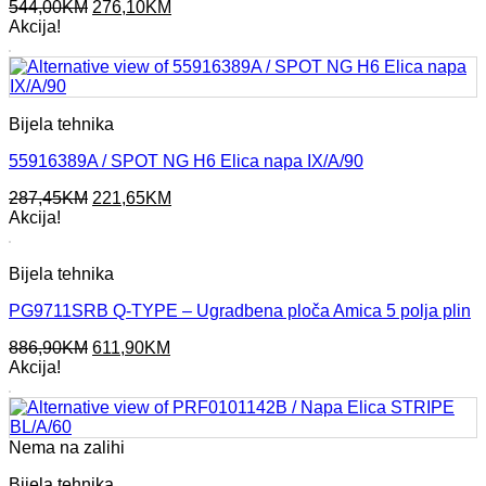
Original
Current
544,00
KM
276,10
KM
price
price
Akcija!
was:
is:
544,00KM.
276,10KM.
Bijela tehnika
55916389A / SPOT NG H6 Elica napa IX/A/90
Original
Current
287,45
KM
221,65
KM
price
price
Akcija!
was:
is:
287,45KM.
221,65KM.
Bijela tehnika
PG9711SRB Q-TYPE – Ugradbena ploča Amica 5 polja plin
Original
Current
886,90
KM
611,90
KM
price
price
Akcija!
was:
is:
886,90KM.
611,90KM.
Nema na zalihi
Bijela tehnika