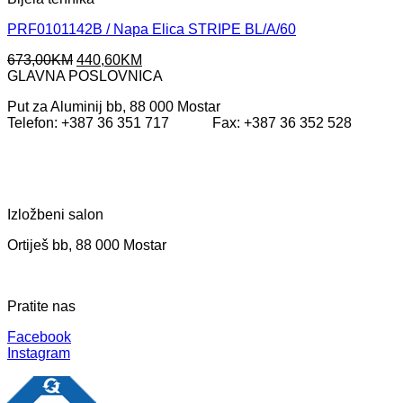
PRF0101142B / Napa Elica STRIPE BL/A/60
Original
Current
673,00
KM
440,60
KM
price
price
GLAVNA POSLOVNICA
was:
is:
Put za Aluminij bb, 88 000 Mostar
673,00KM.
440,60KM.
Telefon: +387 36 351 717 Fax: +387 36 352 528
Izložbeni salon
Ortiješ bb, 88 000 Mostar
Pratite nas
Facebook
Instagram