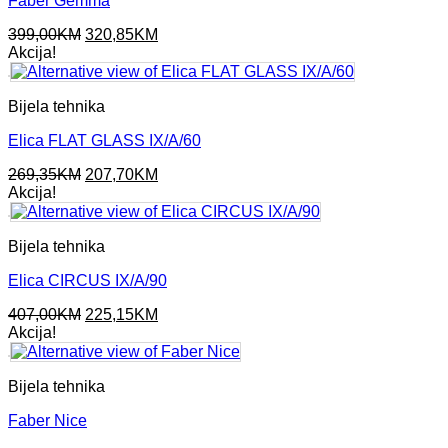
Faber Gemma
Original
Current
399,00
KM
320,85
KM
price
price
Akcija!
was:
is:
399,00KM.
320,85KM.
Bijela tehnika
Elica FLAT GLASS IX/A/60
Original
Current
269,35
KM
207,70
KM
price
price
Akcija!
was:
is:
269,35KM.
207,70KM.
Bijela tehnika
Elica CIRCUS IX/A/90
Original
Current
407,00
KM
225,15
KM
price
price
Akcija!
was:
is:
407,00KM.
225,15KM.
Bijela tehnika
Faber Nice