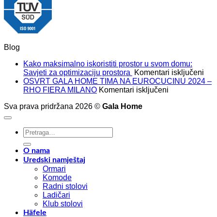
Blog
Kako maksimalno iskoristiti prostor u svom domu:
za
Savjeti za optimizaciju prostora
Komentari isključeni
Kak
OSVRT GALA HOME TIMA NA EUROCUCINU 2024 –
za
mak
RHO FIERA MILANO
Komentari isključeni
OSVRT
isko
Sva prava pridržana 2026 ©
Gala Home
GALA
pros
HOME
u
TIMA
sv
Pretraži:
NA
dom
EUROCUCIN
Savj
2024
za
O nama
–
opt
Uredski namještaj
RHO
pro
Ormari
FIERA
Komode
MILANO
Radni stolovi
Ladičari
Klub stolovi
Häfele