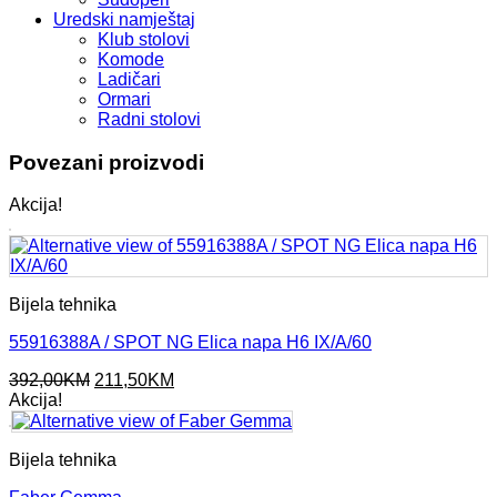
Uredski namještaj
Klub stolovi
Komode
Ladičari
Ormari
Radni stolovi
Povezani proizvodi
Akcija!
Bijela tehnika
55916388A / SPOT NG Elica napa H6 IX/A/60
Original
Current
392,00
KM
211,50
KM
price
price
Akcija!
was:
is:
392,00KM.
211,50KM.
Bijela tehnika