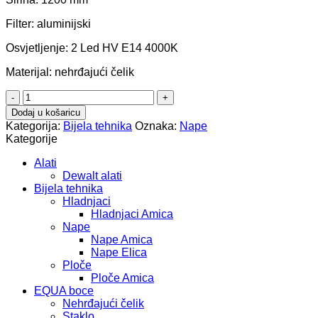
Filter: aluminijski
Osvjetljenje: 2 Led HV E14 4000K
Materijal: nehrđajući čelik
Faber
Tender
Dodaj u košaricu
količina
Kategorija:
Bijela tehnika
Oznaka:
Nape
Kategorije
Alati
Dewalt alati
Bijela tehnika
Hladnjaci
Hladnjaci Amica
Nape
Nape Amica
Nape Elica
Ploče
Ploče Amica
EQUA boce
Nehrđajući čelik
Staklo