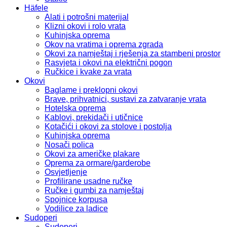
Häfele
Alati i potrošni materijal
Klizni okovi i rolo vrata
Kuhinjska oprema
Okov na vratima i oprema zgrada
Okovi za namještaj i rješenja za stambeni prostor
Rasvjeta i okovi na električni pogon
Ručkice i kvake za vrata
Okovi
Baglame i preklopni okovi
Brave, prihvatnici, sustavi za zatvaranje vrata
Hotelska oprema
Kablovi, prekidači i utičnice
Kotačići i okovi za stolove i postolja
Kuhinjska oprema
Nosači polica
Okovi za američke plakare
Oprema za ormare/garderobe
Osvjetljenje
Profilirane usadne ručke
Ručke i gumbi za namještaj
Spojnice korpusa
Vodilice za ladice
Sudoperi
Sudoperi