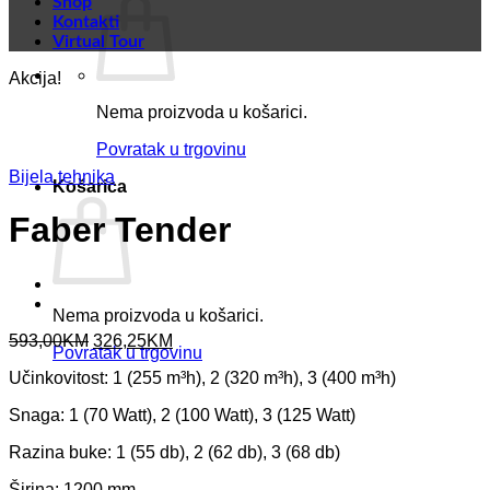
Shop
Kontakti
Virtual Tour
Akcija!
Nema proizvoda u košarici.
Povratak u trgovinu
Bijela tehnika
Košarica
Faber Tender
Nema proizvoda u košarici.
Original
Current
593,00
KM
326,25
KM
Povratak u trgovinu
price
price
Učinkovitost: 1 (255 m³h), 2 (320 m³h), 3 (400 m³h)
was:
is:
593,00KM.
326,25KM.
Snaga: 1 (70 Watt), 2 (100 Watt), 3 (125 Watt)
Razina buke: 1 (55 db), 2 (62 db), 3 (68 db)
Širina: 1200 mm