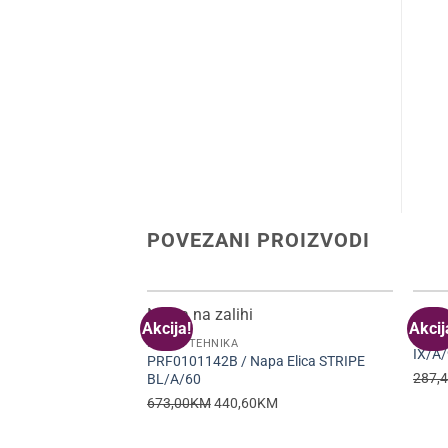
POVEZANI PROIZVODI
Nema na zalihi
BIJEL
Akcija!
Akcij
5591
BIJELA TEHNIKA
IX/A
PRF0101142B / Napa Elica STRIPE
287,
BL/A/60
Original
Current
673,00
KM
440,60
KM
price
price