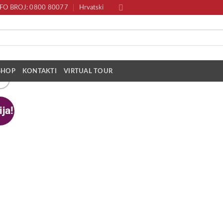
FO BROJ: 0800 80077
Hrvatski
SHOP
KONTAKTI
VIRTUAL TOUR
ja!