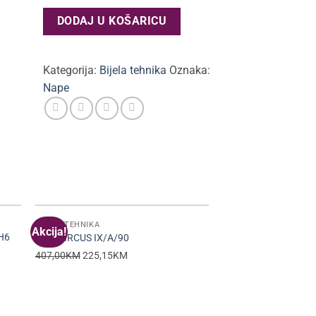
DODAJ U KOŠARICU
Kategorija:
Bijela tehnika
Oznaka:
Nape
BIJELA TEHNIKA
Akcija!
Akcija!
 H6
Elica CIRCUS IX/A/90
Original
Current
407,00
KM
225,15
KM
price
price
was:
is:
407,00KM.
225,15KM.