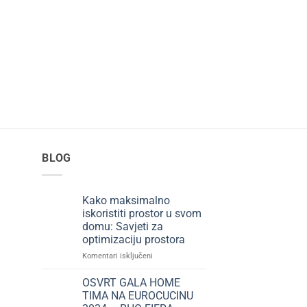
BIJELA TEHNIKA
Faber Gemma
Original
399,00
KM
320,85
KM
price
was:
399,00KM
BLOG
Kako maksimalno
iskoristiti prostor u svom
domu: Savjeti za
optimizaciju prostora
za
Komentari isključeni
Kako
maksimalno
OSVRT GALA HOME
iskoristiti
TIMA NA EUROCUCINU
prostor