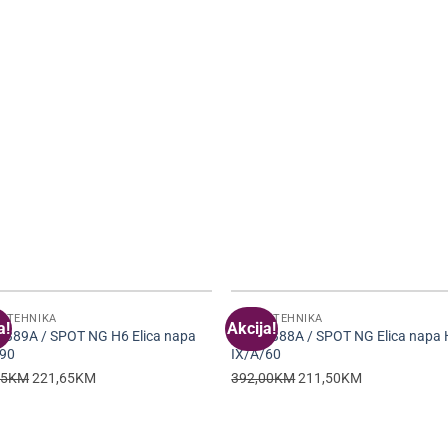
A TEHNIKA
BIJELA TEHNIKA
a!
Akcija!
6389A / SPOT NG H6 Elica napa
55916388A / SPOT NG Elica napa
/90
IX/A/60
Original
Current
Original
Current
45
KM
221,65
KM
392,00
KM
211,50
KM
price
price
price
price
was:
is:
was:
is:
287,45KM.
221,65KM.
392,00KM.
211,50KM.