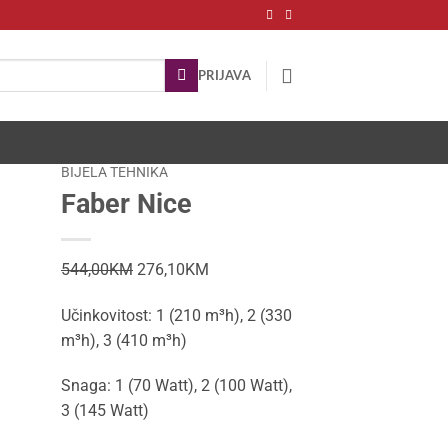
PRIJAVA
BIJELA TEHNIKA
Faber Nice
Original
Current
544,00
KM
276,10
KM
price
price
Učinkovitost: 1 (210 m³h), 2 (330
was:
is:
m³h), 3 (410 m³h)
544,00KM.
276,10KM.
Snaga: 1 (70 Watt), 2 (100 Watt),
3 (145 Watt)