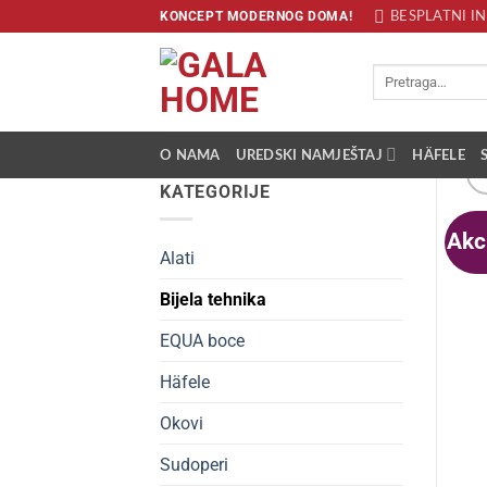
Skip
KONCEPT MODERNOG DOMA!
BESPLATNI IN
to
content
Pretraži:
O NAMA
UREDSKI NAMJEŠTAJ
HÄFELE
KATEGORIJE
Akci
Alati
Bijela tehnika
EQUA boce
Häfele
Okovi
Sudoperi