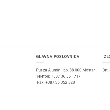
was:
is:
673,00KM.
440,60KM.
GLAVNA POSLOVNICA
IZL
Put za Aluminij bb, 88 000 Mostar
Orti
Telefon: +387 36 351 717
Fax: +387 36 352 528