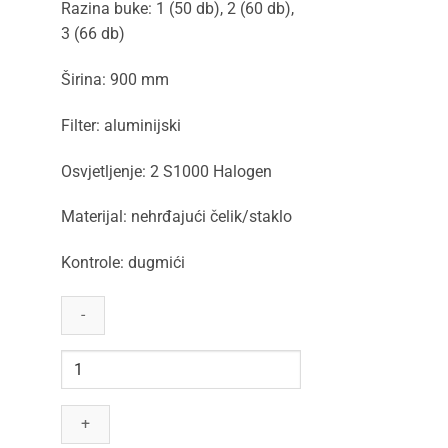
Razina buke: 1 (50 db), 2 (60 db),
3 (66 db)
Širina: 900 mm
Filter: aluminijski
Osvjetljenje: 2 S1000 Halogen
Materijal: nehrđajući čelik/staklo
Kontrole: dugmići
Faber
Nice
količina