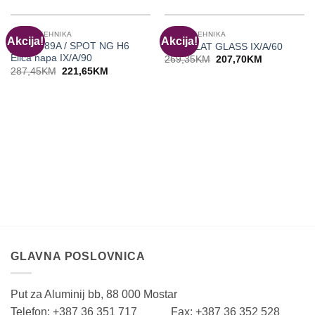
BIJELA TEHNIKA
BIJELA TEHNIKA
Akcija!
Akcija!
55916389A / SPOT NG H6
Elica FLAT GLASS IX/A/60
Elica napa IX/A/90
Original
Current
269,35
KM
207,70
KM
price
price
Original
Current
287,45
KM
221,65
KM
was:
is:
price
price
269,35KM.
207,70KM.
was:
is:
287,45KM.
221,65KM.
GLAVNA POSLOVNICA
Put za Aluminij bb, 88 000 Mostar
Telefon: +387 36 351 717 Fax: +387 36 352 528