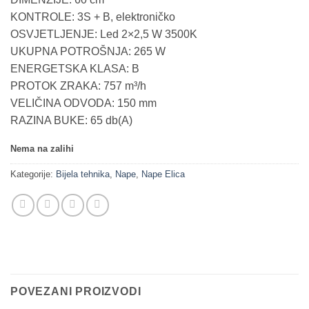
was:
is:
KONTROLE: 3S + B, elektroničko
673,00KM.
440,60KM.
OSVJETLJENJE: Led 2×2,5 W 3500K
UKUPNA POTROŠNJA: 265 W
ENERGETSKA KLASA: B
PROTOK ZRAKA: 757 m³/h
VELIČINA ODVODA: 150 mm
RAZINA BUKE: 65 db(A)
Nema na zalihi
Kategorije:
Bijela tehnika
,
Nape
,
Nape Elica
POVEZANI PROIZVODI