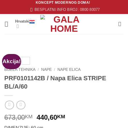
KONCEPT MODERNOG DOMA!
Skip
BESPLATNI INFO BROJ: 0800 80077
to
content
Hrvatski
Akcija!
BIJELA TEHNIKA
/
NAPE
/
NAPE ELICA
PRF0101142B / Napa Elica STRIPE
BL/A/60
Original
Current
673,00
440,60
KM
KM
price
price
DIMENZIJE: 60 cm