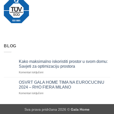
BLOG
Kako maksimalno iskoristiti prostor u svom domu:
Savjeti za optimizaciju prostora
za
Komentari isključeni
Kako
maksimalno
OSVRT GALA HOME TIMA NA EUROCUCINU
iskoristiti
2024 – RHO FIERA MILANO
prostor
za
Komentari isključeni
u
OSVRT
svom
GALA
domu:
HOME
Savjeti
Sva prava pridržana 2026 ©
Gala Home
TIMA
za