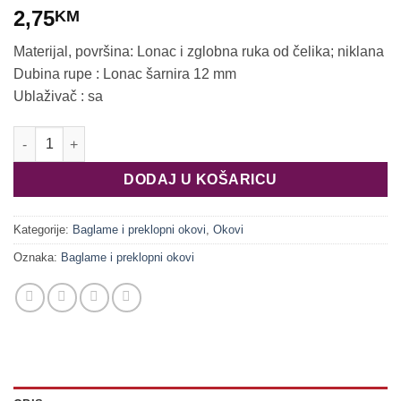
2,75
KM
Materijal, površina: Lonac i zglobna ruka od čelika; niklana
Dubina rupe : Lonac šarnira 12 mm
Ublaživač : sa
Šarnir Metalla 110⁰ 48/6 ravni priguš. 311.60.525 količina
DODAJ U KOŠARICU
Kategorije:
Baglame i preklopni okovi
,
Okovi
Oznaka:
Baglame i preklopni okovi