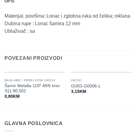
OPIS
Materijal, površina: Lonac i zglobna ruka od čelika; niklana
Dubina rupe : Lonac šarnira 12 mm
Ublaživač : sa
POVEZANI PROIZVODI
BAGLAME I PREKLOPNI OKOVI
OKOVI
Šarnir Metalla 110⁰ 48/6 krivi
GU03-G0006-L
311.90.502
3,15
KM
0,80
KM
GLAVNA POSLOVNICA