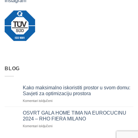
Instagram
BLOG
Kako maksimalno iskoristiti prostor u svom domu:
Savjeti za optimizaciju prostora
za
Komentari isključeni
Kako
maksimalno
OSVRT GALA HOME TIMA NA EUROCUCINU
iskoristiti
2024 – RHO FIERA MILANO
prostor
za
Komentari isključeni
u
OSVRT
svom
GALA
domu: