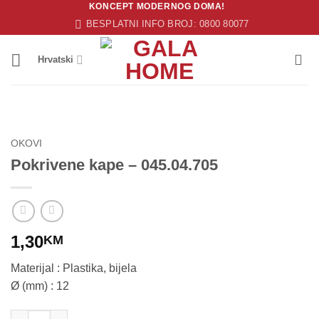
KONCEPT MODERNOG DOMA!
Skip
BESPLATNI INFO BROJ: 0800 80077
to
content
Hrvatski
OKOVI
Pokrivene kape – 045.04.705
1,30
KM
Materijal : Plastika, bijela
Ø (mm) : 12
Pokrivene kape - 045.04.705 količina