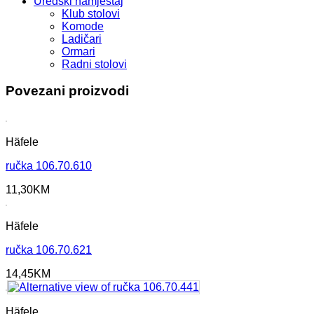
Uredski namještaj
Klub stolovi
Komode
Ladičari
Ormari
Radni stolovi
Povezani proizvodi
Häfele
ručka 106.70.610
11,30
KM
Häfele
ručka 106.70.621
14,45
KM
Häfele