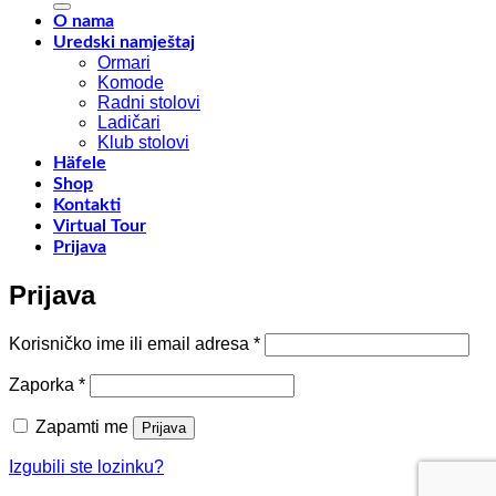
EUROCUCIN
Savj
2024
za
O nama
–
opt
Uredski namještaj
RHO
pro
Ormari
FIERA
Komode
MILANO
Radni stolovi
Ladičari
Klub stolovi
Häfele
Shop
Kontakti
Virtual Tour
Prijava
Prijava
Obavezno
Korisničko ime ili email adresa
*
Obavezno
Zaporka
*
Zapamti me
Prijava
Izgubili ste lozinku?