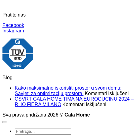
Pratite nas
Facebook
Instagram
Blog
Kako maksimalno iskoristiti prostor u svom domu:
za
Savjeti za optimizaciju prostora
Komentari isključeni
Kak
OSVRT GALA HOME TIMA NA EUROCUCINU 2024 –
za
mak
RHO FIERA MILANO
Komentari isključeni
OSVRT
isko
Sva prava pridržana 2026 ©
Gala Home
GALA
pros
HOME
u
TIMA
sv
Pretraži:
NA
dom