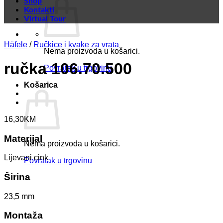
Shop
Kontakti
Virtual Tour
Häfele
/
Ručkice i kvake za vrata
Nema proizvoda u košarici.
ručka 106.70.500
Povratak u trgovinu
Košarica
16,30
KM
Materijal
Nema proizvoda u košarici.
Lijevani cink
Povratak u trgovinu
Širina
23,5 mm
Montaža