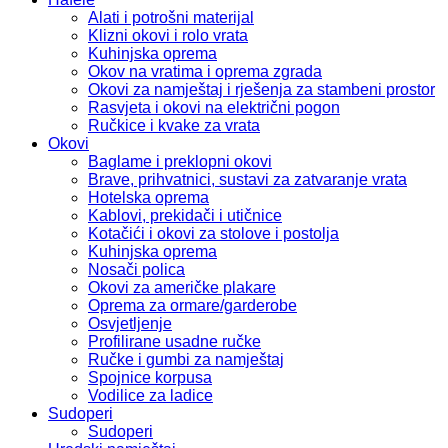
Alati i potrošni materijal
Klizni okovi i rolo vrata
Kuhinjska oprema
Okov na vratima i oprema zgrada
Okovi za namještaj i rješenja za stambeni prostor
Rasvjeta i okovi na električni pogon
Ručkice i kvake za vrata
Okovi
Baglame i preklopni okovi
Brave, prihvatnici, sustavi za zatvaranje vrata
Hotelska oprema
Kablovi, prekidači i utičnice
Kotačići i okovi za stolove i postolja
Kuhinjska oprema
Nosači polica
Okovi za američke plakare
Oprema za ormare/garderobe
Osvjetljenje
Profilirane usadne ručke
Ručke i gumbi za namještaj
Spojnice korpusa
Vodilice za ladice
Sudoperi
Sudoperi