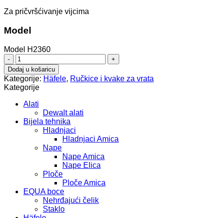
Za pričvršćivanje vijcima
Model
Model H2360
ručka
106.70.500
Dodaj u košaricu
količina
Kategorije:
Häfele
,
Ručkice i kvake za vrata
Kategorije
Alati
Dewalt alati
Bijela tehnika
Hladnjaci
Hladnjaci Amica
Nape
Nape Amica
Nape Elica
Ploče
Ploče Amica
EQUA boce
Nehrđajući čelik
Staklo
Häfele