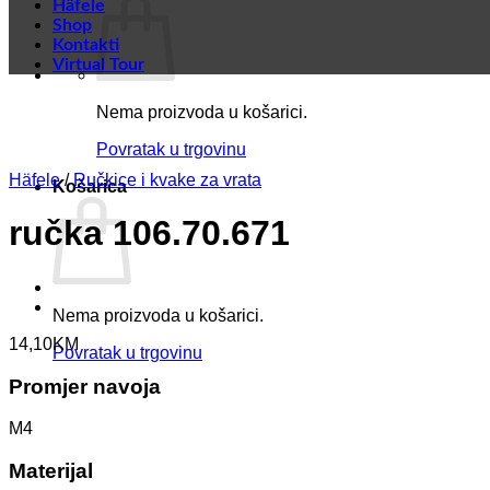
Häfele
Shop
Kontakti
Virtual Tour
Nema proizvoda u košarici.
Povratak u trgovinu
Häfele
/
Ručkice i kvake za vrata
Košarica
ručka 106.70.671
Nema proizvoda u košarici.
14,10
KM
Povratak u trgovinu
Promjer navoja
M4
Materijal