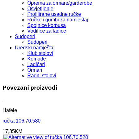
Oprema za ormare/garderobe
Osvjetljenje
Profilirane usadne ručke
Ručke i gumbi za namještaj
Spojnice korpusa
Vodilice za ladice
Sudoperi
Sudoperi
Uredski namještaj
Klub stolovi
Komode
Ladičari
Ormari
Radni stolovi
Povezani proizvodi
Häfele
ručka 106.70.580
17,35
KM