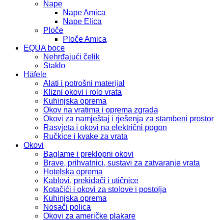
Nape
Nape Amica
Nape Elica
Ploče
Ploče Amica
EQUA boce
Nehrđajući čelik
Staklo
Häfele
Alati i potrošni materijal
Klizni okovi i rolo vrata
Kuhinjska oprema
Okov na vratima i oprema zgrada
Okovi za namještaj i rješenja za stambeni prostor
Rasvjeta i okovi na električni pogon
Ručkice i kvake za vrata
Okovi
Baglame i preklopni okovi
Brave, prihvatnici, sustavi za zatvaranje vrata
Hotelska oprema
Kablovi, prekidači i utičnice
Kotačići i okovi za stolove i postolja
Kuhinjska oprema
Nosači polica
Okovi za američke plakare