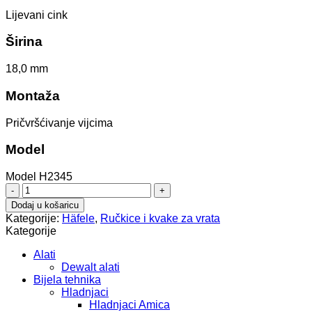
Lijevani cink
Širina
18,0 mm
Montaža
Pričvršćivanje vijcima
Model
Model H2345
ručka
106.70.671
Dodaj u košaricu
količina
Kategorije:
Häfele
,
Ručkice i kvake za vrata
Kategorije
Alati
Dewalt alati
Bijela tehnika
Hladnjaci
Hladnjaci Amica