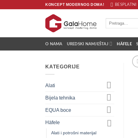
Skip
KONCEPT MODERNOG DOMA!
BESPLATNI 
to
content
Pretraži:
O NAMA
UREDSKI NAMJEŠTAJ
HÄFELE
KATEGORIJE
Alati
Bijela tehnika
EQUA boce
Häfele
Alati i potrošni materijal