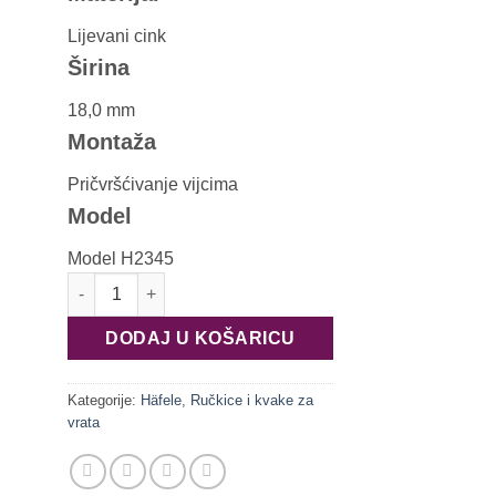
Lijevani cink
Širina
18,0 mm
Montaža
Pričvršćivanje vijcima
Model
Model H2345
ručka 106.70.680 količina
DODAJ U KOŠARICU
Kategorije:
Häfele
,
Ručkice i kvake za
vrata