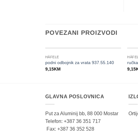
POVEZANI PROIZVODI
HÄFELE
HÄFE
podni odbojnik za vrata 937.55.140
ručka
9,15
KM
9,15
GLAVNA POSLOVNICA
IZ
Put za Aluminij bb, 88 000 Mostar
Orti
Telefon: +387 36 351 717
Fax: +387 36 352 528