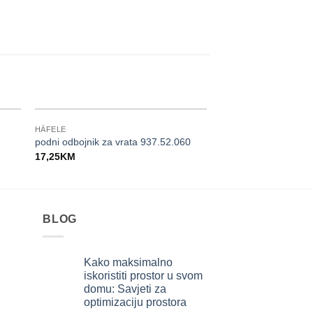
HÄFELE
HÄFELE
podni odbojnik za vrata 937.52.060
ručka 106.70.383
17,25
KM
14,40
KM
BLOG
Kako maksimalno
iskoristiti prostor u svom
domu: Savjeti za
optimizaciju prostora