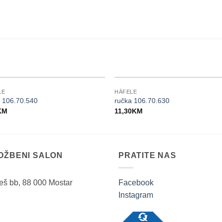
LE
HÄFELE
 106.70.540
ručka 106.70.630
KM
11,30
KM
LOŽBENI SALON
PRATITE NAS
ješ bb, 88 000 Mostar
Facebook
Instagram