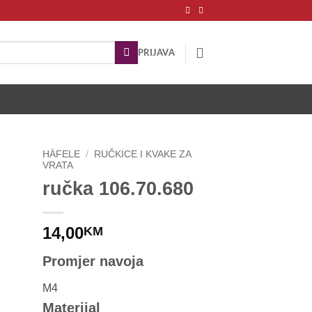
PRIJAVA
HÄFELE
/
RUČKICE I KVAKE ZA
VRATA
ručka 106.70.680
14,00
KM
Promjer navoja
M4
Materijal