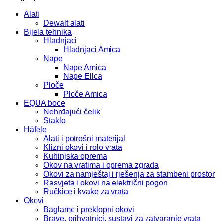
količina
Alati
Dewalt alati
Bijela tehnika
Hladnjaci
Hladnjaci Amica
Nape
Nape Amica
Nape Elica
Ploče
Ploče Amica
EQUA boce
Nehrđajući čelik
Staklo
Häfele
Alati i potrošni materijal
Klizni okovi i rolo vrata
Kuhinjska oprema
Okov na vratima i oprema zgrada
Okovi za namještaj i rješenja za stambeni prostor
Rasvjeta i okovi na električni pogon
Ručkice i kvake za vrata
Okovi
Baglame i preklopni okovi
Brave, prihvatnici, sustavi za zatvaranje vrata