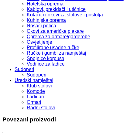
Hotelska oprema
Kablovi, prekidači i utičnice
Kotačići i okovi za stolove i postolja
Kuhinjska oprema
Nosači polica
Okovi za američke plakare
Oprema za ormare/garderobe
Osvjetljenje
Profilirane usadne ručke
Ručke i gumbi za namještaj
Spojnice korpusa
Vodilice za ladice
Sudoperi
Sudoperi
Uredski namještaj
Klub stolovi
Komode
Ladičari
Ormari
Radni stolovi
Povezani proizvodi