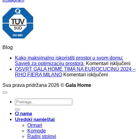
Blog
Kako maksimalno iskoristiti prostor u svom domu:
za
Savjeti za optimizaciju prostora
Komentari isključeni
Kak
OSVRT GALA HOME TIMA NA EUROCUCINU 2024 –
za
mak
RHO FIERA MILANO
Komentari isključeni
OSVRT
isko
Sva prava pridržana 2026 ©
Gala Home
GALA
pros
HOME
u
TIMA
sv
Pretraži:
NA
dom
EUROCUCIN
Savj
2024
za
O nama
–
opt
Uredski namještaj
RHO
pro
Ormari
FIERA
Komode
MILANO
Radni stolovi