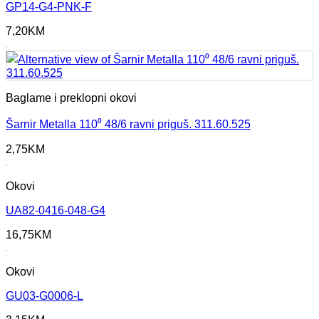
GP14-G4-PNK-F
7,20
KM
Baglame i preklopni okovi
Šarnir Metalla 110⁰ 48/6 ravni priguš. 311.60.525
2,75
KM
Okovi
UA82-0416-048-G4
16,75
KM
Okovi
GU03-G0006-L