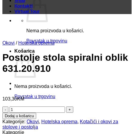
Shop
Kontakti
Virtual Tour
Nema proizvoda u košarici.
Povratak u trgovinu
Okovi
/
Hotelska oprema
Košarica
Postolje stola spiralni oblik
631.20.910
Nema proizvoda u košarici.
Povratak u trgovinu
103,30
KM
Postolje
stola
Dodaj u košaricu
spiralni
Kategorije:
Okovi
,
Hotelska oprema
,
Kotačići i okovi za
oblik
stolove i postolja
631.20.910
Kategorije