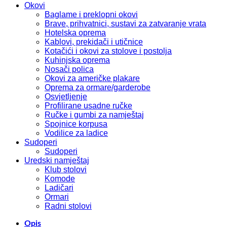
Okovi
Baglame i preklopni okovi
Brave, prihvatnici, sustavi za zatvaranje vrata
Hotelska oprema
Kablovi, prekidači i utičnice
Kotačići i okovi za stolove i postolja
Kuhinjska oprema
Nosači polica
Okovi za američke plakare
Oprema za ormare/garderobe
Osvjetljenje
Profilirane usadne ručke
Ručke i gumbi za namještaj
Spojnice korpusa
Vodilice za ladice
Sudoperi
Sudoperi
Uredski namještaj
Klub stolovi
Komode
Ladičari
Ormari
Radni stolovi
Opis