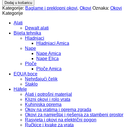
jedna
Dodaj u košaricu
stj.al
Kategorije:
Baglame i preklopni okovi
,
Okovi
Oznaka:
Okovi
bijel
Kategorije
86/400
mm
Alati
par
Dewalt alati
555.94.940
Bijela tehnika
količina
Hladnjaci
Hladnjaci Amica
Nape
Nape Amica
Nape Elica
Ploče
Ploče Amica
EQUA boce
Nehrđajući čelik
Staklo
Häfele
Alati i potrošni materijal
Klizni okovi i rolo vrata
Kuhinjska oprema
Okov na vratima i oprema zgrada
Okovi za namještaj i rješenja za stambeni prostor
Rasvjeta i okovi na električni pogon
Ručkice i kvake za vrata