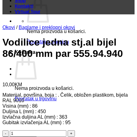
Shop
Kontakti
Virtual Tour
Okovi
/
Baglame i preklopni okovi
Nema proizvoda u košarici.
Vodilice jedna stj.al bijel
Povratak u trgovinu
86/400 mm par 555.94.940
Košarica
10,00
KM
Nema proizvoda u košarici.
Materijal, površina, boja : . Čelik, obložen plastikom, bijela
Povratak u trgovinu
RAL 9010
Visina (mm) : 86
Duljina L (mm) : 450
Izvlačna duljina AL (mm) : 363
Gubitak izvlačenja AL (mm) : 95
Vodilice