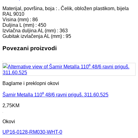
Materijal, površina, boja : . Čelik, obložen plastikom, bijela
RAL 9010
Visina (mm) : 86
Duljina L (mm) : 450
Izvlačna duljina AL (mm) : 363
Gubitak izvlačenja AL (mm) : 95
Povezani proizvodi
Baglame i preklopni okovi
Šarnir Metalla 110⁰ 48/6 ravni priguš. 311.60.525
2,75
KM
Okovi
UP16-0128-RM030-WHT-0