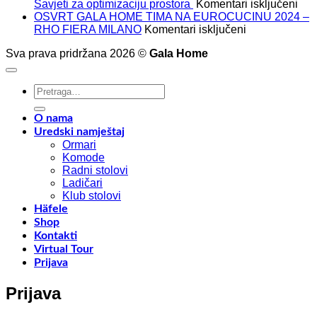
za
Savjeti za optimizaciju prostora
Komentari isključeni
Kak
OSVRT GALA HOME TIMA NA EUROCUCINU 2024 –
za
mak
RHO FIERA MILANO
Komentari isključeni
OSVRT
isko
Sva prava pridržana 2026 ©
Gala Home
GALA
pros
HOME
u
TIMA
sv
Pretraži:
NA
dom
EUROCUCIN
Savj
2024
za
O nama
–
opt
Uredski namještaj
RHO
pro
Ormari
FIERA
Komode
MILANO
Radni stolovi
Ladičari
Klub stolovi
Häfele
Shop
Kontakti
Virtual Tour
Prijava
Prijava