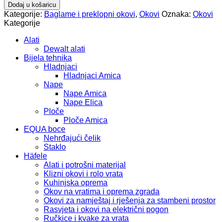
metabox
Dodaj u košaricu
86/500
Kategorije:
Baglame i preklopni okovi
,
Okovi
Oznaka:
Okovi
mm
Kategorije
par
-
Alati
555.94.950
Dewalt alati
količina
Bijela tehnika
Hladnjaci
Hladnjaci Amica
Nape
Nape Amica
Nape Elica
Ploče
Ploče Amica
EQUA boce
Nehrđajući čelik
Staklo
Häfele
Alati i potrošni materijal
Klizni okovi i rolo vrata
Kuhinjska oprema
Okov na vratima i oprema zgrada
Okovi za namještaj i rješenja za stambeni prostor
Rasvjeta i okovi na električni pogon
Ručkice i kvake za vrata