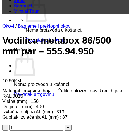
Shop
Kontakti
Virtual Tour
Okovi
/
Baglame i preklopni okovi
Nema proizvoda u košarici.
Vodilica metabox 86/500
Povratak u trgovinu
mm par – 555.94.950
Košarica
10,60
KM
Nema proizvoda u košarici.
Materijal, površina, boja : . Čelik, obložen plastikom, bijela
Povratak u trgovinu
RAL 9010
Visina (mm) : 150
Duljina L (mm) : 400
Izvlačna duljina AL (mm) : 313
Gubitak izvlačenja AL (mm) : 87
Vodilica