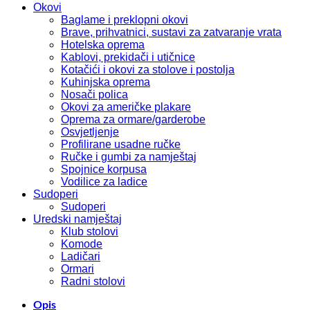
Okovi
Baglame i preklopni okovi
Brave, prihvatnici, sustavi za zatvaranje vrata
Hotelska oprema
Kablovi, prekidači i utičnice
Kotačići i okovi za stolove i postolja
Kuhinjska oprema
Nosači polica
Okovi za američke plakare
Oprema za ormare/garderobe
Osvjetljenje
Profilirane usadne ručke
Ručke i gumbi za namještaj
Spojnice korpusa
Vodilice za ladice
Sudoperi
Sudoperi
Uredski namještaj
Klub stolovi
Komode
Ladičari
Ormari
Radni stolovi
Opis