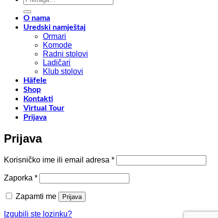
NA
dom
EUROCUCIN
Savj
2024
za
O nama
–
opt
Uredski namještaj
RHO
pro
Ormari
FIERA
Komode
MILANO
Radni stolovi
Ladičari
Klub stolovi
Häfele
Shop
Kontakti
Virtual Tour
Prijava
Prijava
Obavezno
Korisničko ime ili email adresa
*
Obavezno
Zaporka
*
Zapamti me
Prijava
Izgubili ste lozinku?