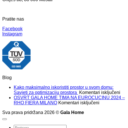
Pratite nas
Facebook
Instagram
Blog
Kako maksimalno iskoristiti prostor u svom domu:
za
Savjeti za optimizaciju prostora
Komentari isključeni
Kak
OSVRT GALA HOME TIMA NA EUROCUCINU 2024 –
za
mak
RHO FIERA MILANO
Komentari isključeni
OSVRT
isko
Sva prava pridržana 2026 ©
Gala Home
GALA
pros
HOME
u
TIMA
sv
Pretraži: