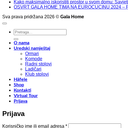
Kako maksimalno iskoristiti prostor u svom domu: Savjeti
OSVRT GALA HOME TIMA NA EUROCUCINU 2024 – 
Sva prava pridržana 2026 ©
Gala Home
Pretraži:
O nama
Uredski namještaj
Ormari
Komode
Radni stolovi
Ladičari
Klub stolovi
Häfele
Shop
Kontakti
Virtual Tour
Prijava
Prijava
Obavezno
Korisničko ime ili email adresa
*