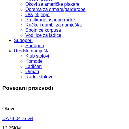
Okovi za američke plakare
Oprema za ormare/garderobe
Osvjetljenje
Profilirane usadne ručke
Ručke i gumbi za namještaj
Spojnice korpusa
Vodilice za ladice
Sudoperi
Sudoperi
Uredski namještaj
Klub stolovi
Komode
Ladičari
Ormari
Radni stolovi
Povezani proizvodi
Okovi
UA78-0416-G4
13,25
KM