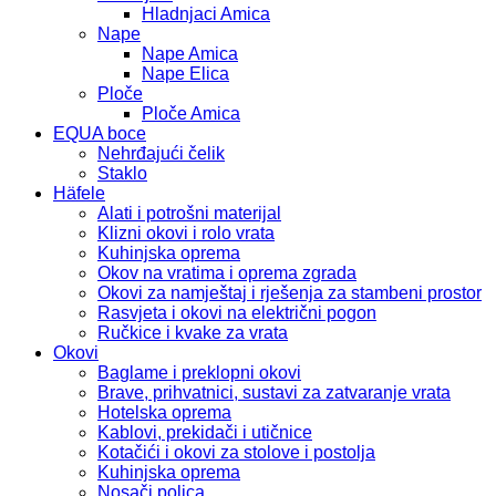
Hladnjaci Amica
Nape
Nape Amica
Nape Elica
Ploče
Ploče Amica
EQUA boce
Nehrđajući čelik
Staklo
Häfele
Alati i potrošni materijal
Klizni okovi i rolo vrata
Kuhinjska oprema
Okov na vratima i oprema zgrada
Okovi za namještaj i rješenja za stambeni prostor
Rasvjeta i okovi na električni pogon
Ručkice i kvake za vrata
Okovi
Baglame i preklopni okovi
Brave, prihvatnici, sustavi za zatvaranje vrata
Hotelska oprema
Kablovi, prekidači i utičnice
Kotačići i okovi za stolove i postolja
Kuhinjska oprema
Nosači polica