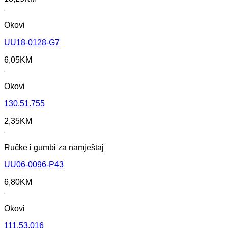
Okovi
UU18-0128-G7
6,05
KM
Okovi
130.51.755
2,35
KM
Ručke i gumbi za namještaj
UU06-0096-P43
6,80
KM
Okovi
111.53.016