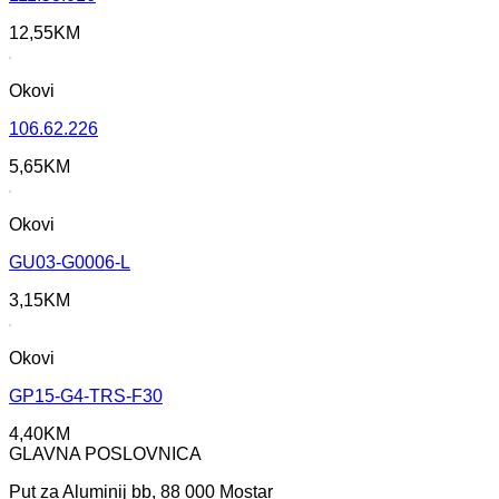
12,55
KM
Okovi
106.62.226
5,65
KM
Okovi
GU03-G0006-L
3,15
KM
Okovi
GP15-G4-TRS-F30
4,40
KM
GLAVNA POSLOVNICA
Put za Aluminij bb, 88 000 Mostar