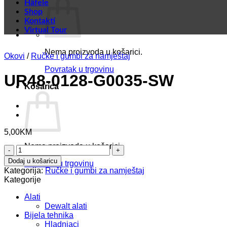
Häfele
Shop
Kontakti
Virtual Tour
Nema proizvoda u košarici.
Okovi
/
Ručke i gumbi za namještaj
Povratak u trgovinu
UR48-0128-G0035-SW
Košarica
5,00
KM
Nema proizvoda u košarici.
UR48-
0128-
Dodaj u košaricu
Povratak u trgovinu
G0035-
Kategorija:
Ručke i gumbi za namještaj
SW
Kategorije
količina
Alati
Dewalt alati
Bijela tehnika
Hladnjaci