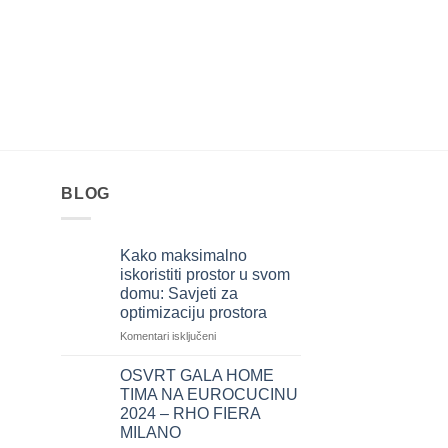
OKOVI
UU04-0160-G4
7,30
KM
BLOG
Kako maksimalno
iskoristiti prostor u svom
domu: Savjeti za
optimizaciju prostora
za
Komentari isključeni
Kako
maksimalno
OSVRT GALA HOME
iskoristiti
TIMA NA EUROCUCINU
prostor
2024 – RHO FIERA
u
MILANO
svom