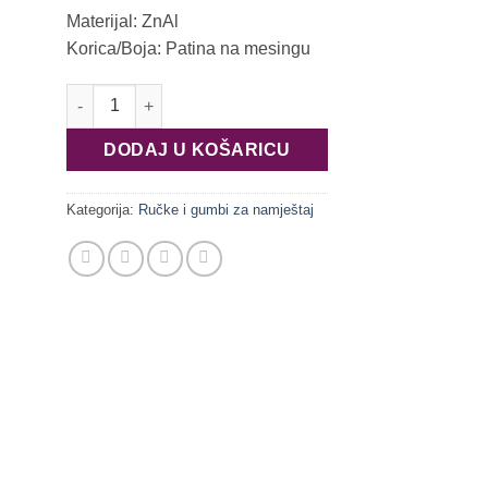
Materijal: ZnAl
Korica/Boja: Patina na mesingu
GR15-G0005 količina
DODAJ U KOŠARICU
Kategorija:
Ručke i gumbi za namještaj