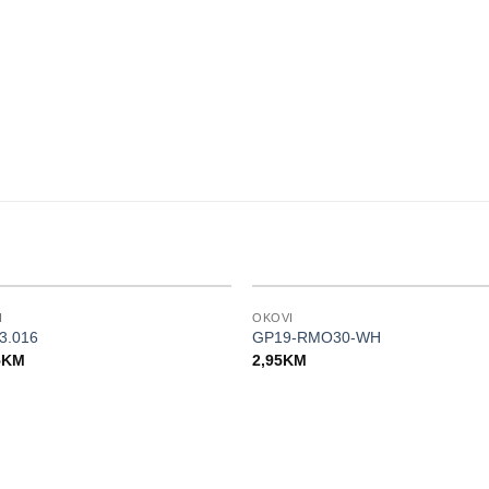
I
OKOVI
53.016
GP19-RMO30-WH
5
KM
2,95
KM