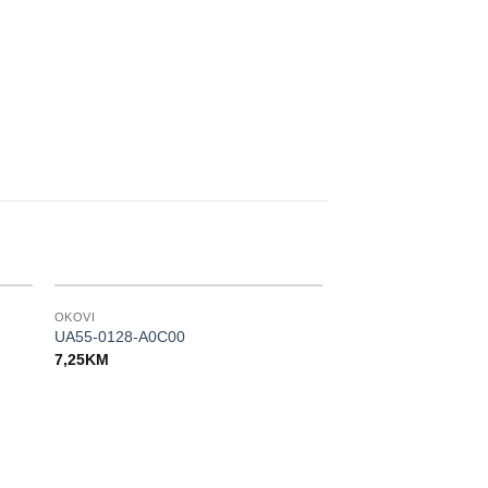
OKOVI
UA55-0128-A0C00
7,25
KM