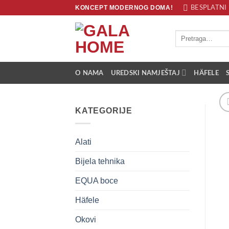
Skip
KONCEPT MODERNOG DOMA!
BESPLATNI 
to
content
Pretraži:
O NAMA
UREDSKI NAMJEŠTAJ
HÄFELE
KATEGORIJE
Alati
Bijela tehnika
EQUA boce
Häfele
Okovi