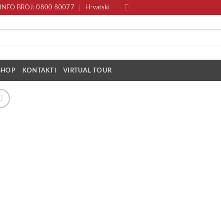
INFO BROJ: 0800 80077
Hrvatski
SHOP
KONTAKTI
VIRTUAL TOUR