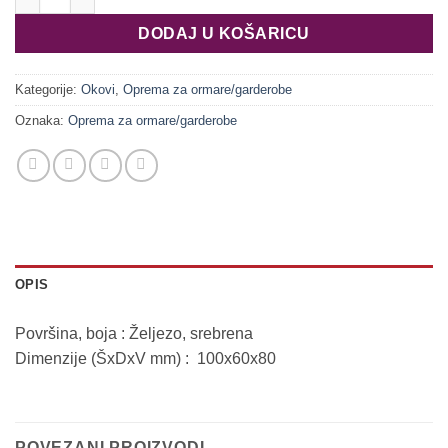
DODAJ U KOŠARICU
Kategorije:
Okovi
,
Oprema za ormare/garderobe
Oznaka:
Oprema za ormare/garderobe
OPIS
Površina, boja : Željezo, srebrena
Dimenzije (ŠxDxV mm) : 100x60x80
POVEZANI PROIZVODI