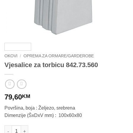
OKOVI
/
OPREMA ZA ORMARE/GARDEROBE
Vjesalice za torbicu 842.73.560
79,60
KM
Površina, boja : Željezo, srebrena
Dimenzije (ŠxDxV mm) : 100x60x80
Vjesalice za torbicu 842.73.560 količina