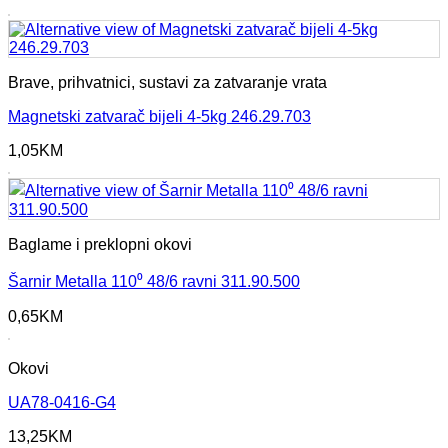
Brave, prihvatnici, sustavi za zatvaranje vrata
Magnetski zatvarač bijeli 4-5kg 246.29.703
1,05
KM
Baglame i preklopni okovi
Šarnir Metalla 110⁰ 48/6 ravni 311.90.500
0,65
KM
Okovi
UA78-0416-G4
13,25
KM