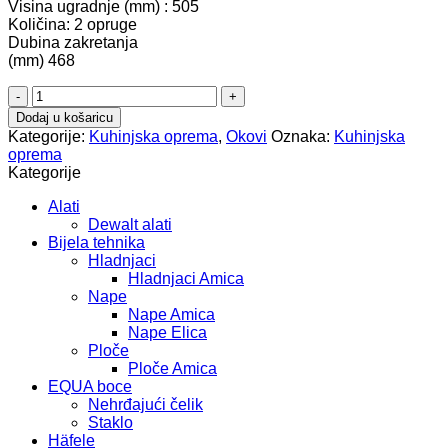
Visina ugradnje (mm) : 505
Količina: 2 opruge
Dubina zakretanja
(mm) 468
Zakretni
okov
Dodaj u košaricu
401-
Kategorije:
Kuhinjska oprema
,
Okovi
Oznaka:
Kuhinjska
570x505mm
oprema
504.18.767
Kategorije
količina
Alati
Dewalt alati
Bijela tehnika
Hladnjaci
Hladnjaci Amica
Nape
Nape Amica
Nape Elica
Ploče
Ploče Amica
EQUA boce
Nehrđajući čelik
Staklo
Häfele