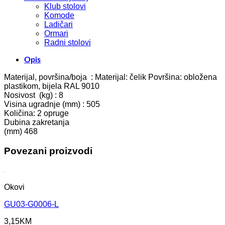
Klub stolovi
Komode
Ladičari
Ormari
Radni stolovi
Opis
Materijal, površina/boja : Materijal: čelik Površina: obložena
plastikom, bijela RAL 9010
Nosivost (kg) : 8
Visina ugradnje (mm) : 505
Količina: 2 opruge
Dubina zakretanja
(mm) 468
Povezani proizvodi
Okovi
GU03-G0006-L
3,15
KM