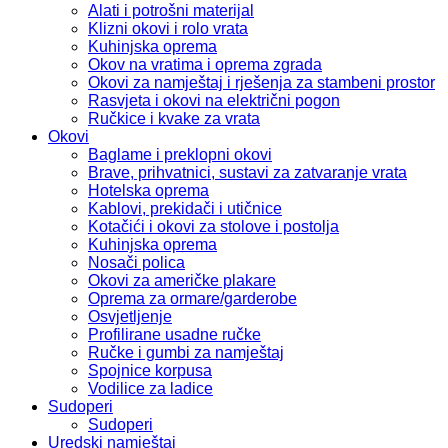
Alati i potrošni materijal
Klizni okovi i rolo vrata
Kuhinjska oprema
Okov na vratima i oprema zgrada
Okovi za namještaj i rješenja za stambeni prostor
Rasvjeta i okovi na električni pogon
Ručkice i kvake za vrata
Okovi
Baglame i preklopni okovi
Brave, prihvatnici, sustavi za zatvaranje vrata
Hotelska oprema
Kablovi, prekidači i utičnice
Kotačići i okovi za stolove i postolja
Kuhinjska oprema
Nosači polica
Okovi za američke plakare
Oprema za ormare/garderobe
Osvjetljenje
Profilirane usadne ručke
Ručke i gumbi za namještaj
Spojnice korpusa
Vodilice za ladice
Sudoperi
Sudoperi
Uredski namještaj