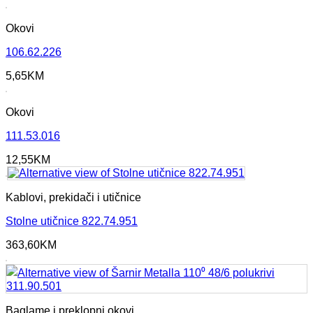
Okovi
106.62.226
5,65
KM
Okovi
111.53.016
12,55
KM
Kablovi, prekidači i utičnice
Stolne utičnice 822.74.951
363,60
KM
Baglame i preklopni okovi