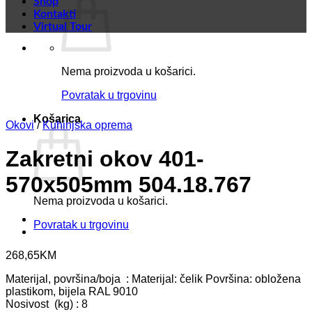
Shop
Kontakti
Virtual Tour
Nema proizvoda u košarici.
Povratak u trgovinu
Košarica
Okovi
/
Kuhinjska oprema
Zakretni okov 401-
570x505mm 504.18.767
Nema proizvoda u košarici.
Povratak u trgovinu
268,65
KM
Materijal, površina/boja : Materijal: čelik Površina: obložena
plastikom, bijela RAL 9010
Nosivost (kg) : 8