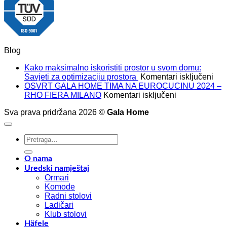
Blog
Kako maksimalno iskoristiti prostor u svom domu:
za
Savjeti za optimizaciju prostora
Komentari isključeni
Kak
OSVRT GALA HOME TIMA NA EUROCUCINU 2024 –
za
mak
RHO FIERA MILANO
Komentari isključeni
OSVRT
isko
Sva prava pridržana 2026 ©
Gala Home
GALA
pros
HOME
u
TIMA
sv
Pretraži:
NA
dom
EUROCUCIN
Savj
2024
za
O nama
–
opt
Uredski namještaj
RHO
pro
Ormari
FIERA
Komode
MILANO
Radni stolovi
Ladičari
Klub stolovi
Häfele